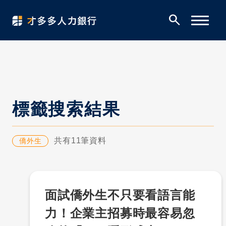
search
標籤搜索結果
共有11筆資料
僑外生
面試僑外生不只要看語言能
力！企業主招募時最容易忽