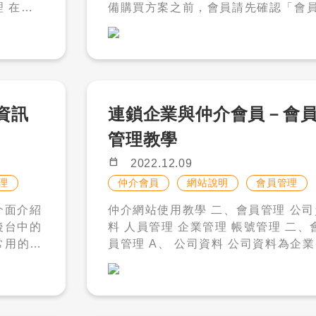
備購買方案之前，會員請先確認「會
A%3d%3d 連鎖企業與仲介會員－方案
」功
、仲介會
理 - 公司資料」聯絡人、統編、聯絡 
管理教學： https://www.caiduo.com.t
理」是否
箱是否填寫正確，若填寫有誤會造成
w/Article/_Enterprise_Visitor/Artic
開啟新的
增會造成
開立及寄送錯誤等問題。 點擊「購買方
Detail.aspx?openExternalBrowser
無法順利
案」，選擇您想要購買的方案或加值
&arg=clx8OB2u1aLP63xxaL%2bz
確認您想購買的品項，並點選「購買
Q%3d%3d 連鎖企業與仲介會員－職缺
廣告推
理功能，
點選購買後，此方案會先顯示在下方
管理教學： https://www.caiduo.com.t
資訊
連鎖企業與仲介會員－會
福利帶
清單中。 您可以在此編輯購買數量或者
w/Article/_Enterprise_Visitor/Artic
己的風
管理教學
在「搜尋
刪除多餘方案。 ​​​​​​​ 下方顯示目前購物車總
Detail.aspx?openExternalBrowser
 進而
圖示。
金額，確認購買清單後即可點擊「確
&arg=NAacELWQMYcgv2w6TDOx
calendar_today
2022.12.09
會在您的
後，系統
單」。 ​​​​​​​ 折抵點數：您可以自身點數餘額
g%3d%3d 連鎖企業與仲介會員－購買
理
仲介會員
網站說明
會員管理
，讓求職
譯，如有
選擇是否折抵點數，確認折扣金額後
方案教學： https://www.caiduo.com.t
到您的職
仲介網站使用教學 二、會員管理 公司資
。
可送出訂單並付款。 ​​​​​​​ 付款方式 : 才多多
w/Article/_Enterprise_Visitor/Artic
料 人員管理 企業管理 帳號管理 二、會
沒有填寫
人力銀行多種付款方式，其中包含信
Detail.aspx?openExternalBrowser
常用的功
員管理 A、 公司資料 公司資料為企業對
卡、ATM 櫃員機、超商代碼、 銀行
&arg=vYVVlZPZ%2fyioxGIgqKetx
以在此
外徵才以及才多多審核必備資料，請
款，以上付款方式一旦付款完成，系
3d%3d 連鎖企業與仲介會員－常見問
司資料頁的所有必填都填寫 完成，才
求職者看
自動將方案放入「方案管理」。 －付
題與客服教學： https://www.caiduo.co
小時置頂以
 , 若
使用刊登服務。 上傳 Logo 圖片及宣傳
款注意事項 : 1. 若您送出訂單後，
m.tw/Article/_Enterprise_Visitor/Ar
，達到
點擊
圖片 : 您可以透過 Logo 圖片及宣傳
少選擇一
三日內沒有進行付款，系統會自動取
leDetail.aspx?openExternalBrows