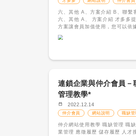
才多多
網站說明
仲介會員
六、其他 A、方案介紹 B、聯繫客服
六、其他 A、 方案介紹 才多多提供多種
方案讓會員加值使用，您可以依
況，選擇您適合的方案與加值。 刊登方
案：您可以根據徵才頻率以及過
長等，選擇適合您的刊登方案，購
登方案您除了可以使用刊登服務
能使用人才搜尋、移工私訊、應
功 能。另外，還可以免管理費的
下，申請社群廣告推廣，讓您的
連鎖企業與仲介會員－
獲得更多曝光。 －「人才搜尋」功能
只有開啟刊登方案才可以使用。 5800 年
管理教學*
卡／會員卡 : 若您的公司規模較
calendar_today
2022.12.14
人數較少、有長期招募需求等，
仲介會員
網站說明
職缺管
買才多多人力銀行的年卡，除了有 
65 天輕鬆刊登比數之外，每月還
仲介網站使用教學 職缺管理 職缺管理 企
金點數 100 點，一年回饋 1200
業管理 應徵履歷 儲存履歷 人才搜尋 移
您的刊登更優惠。 －注意事項 :