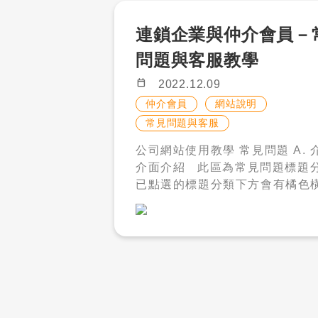
短時間內收到多則應徵的效果，
「查看全部職缺」或者右側的「
項填寫 編輯職缺 : 首先篩選想查看的企
速找需要的人才。 求職者頁面職缺置頂
理」。 應徵人數 : 可以看到目前有應徵
業，點選圖示即可進入編輯職缺
連鎖企業與仲介會員－
展示效果。 ​​​​​​​ 職缺推薦 : 系統透過相關職
此職缺的人數，點擊數字可以看
點選編輯。 編輯完成後點選「儲存」，
缺推薦您的職缺，除了增加職缺
問題與客服教學
的所有履歷。 職缺開關 : 您可以在此快
即可儲存編輯過後的資料。 外文預覽 :
外，還可以依同工作類別、地區
速開啟與關閉職缺。 －橘色眼睛圖
進入職缺編輯頁面，點選「外文
calendar_today
2022.12.09
區分，吸引積極找工作的相關求
示即為已開啟的職缺；若職缺為
可查看轉譯後的內容。 開啟與關閉職缺
仲介會員
網站說明
快招募步調。 ​​​​​​​ 求職者頁面職缺置頂展示
則是灰色眼睛圖示。 選擇方案後，即可
刊登 : 刊登職缺除了有方案管理
常見問題與客服
效果。 ​​​​​​​ 自動排序 : 若您需要職缺每天自
開啟職缺。 刊登剩餘天數 : 您可以在此
理可以編輯之外，您也可以直接
動更新，您可以透過「自動更新
目前的方案狀況 , 並做快速管理。 點
理進行開啟與關閉職缺刊登。 －橘
公司網站使用教學 常見問題 A. 介面介紹
要更新的天 數和更新的時間，系
此處即可開啟或是暫停此方案。 －
色眼睛圖示即為已開啟的職缺；
介面介紹 此區為常見問題標題分類
在時間點自動幫您的職缺做重新
需注意「會員卡／ 5800 年卡
關閉狀態則是灰色眼睛圖示。 選擇方案
已點選的標題分類下方會有橘色橫線
職缺重新排序至上面。 ​​​​​​​​​​​​​​贈送點數 : 才多
贈送方案是無法暫停的。 加值剩餘天數 :
後，即可開啟職缺。 編輯與查看加值 :
此圖片為例，目前所在的分類為[
多人力銀行提供的點數與現金等
您可以在此目前的加值的剩餘狀況。
職缺加值除了有方案管理可以編
冊] 直接點擊標題字，即可切換主題
是說一點即現金一元。您可以使
訊管理右側為各是常用功能分頁
您也可以直接在職缺管理 進行加
下方區塊為各個標題分類下的常
數購買您想要的方案內容，只要
擊此處圖示即可查看加值情況。 ​​​​​​​ 點擊
以此圖為例，圖片上的問題皆為[
輸入您折抵的點數，系統便會自
「編輯」，進行加值編輯 每一個加值旁
冊]的常見問題 點擊文字、小箭頭或是
額。 B、 聯繫客服 才多多提供多種聯繫
邊都會提醒目前職缺剩餘的加值
空白處，都可以將此問題的回答
客服方式，當您有疑慮時，可以
輯完成後點擊「確認」即可儲 
再點擊一次文字、小箭頭或是空
方便的方式與客服聯繫。 1. 即時通訊：