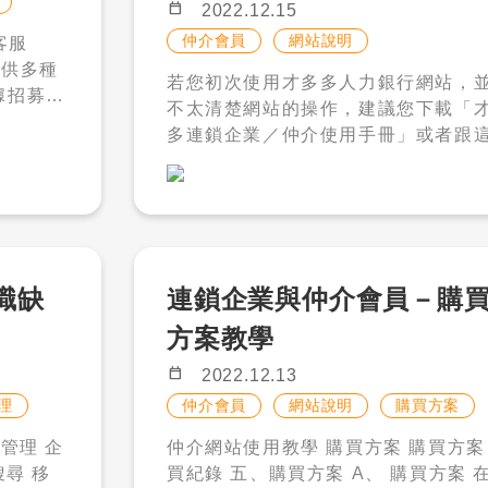
calendar_today
2022.12.15
仲介會員
網站說明
若您初次使用才多多人力銀行網站，
據招募狀
不太清楚網站的操作，建議您下載「
多連鎖企業／仲介使用手冊」或者跟
往徵才時
方目錄操作網站。 預祝您徵才順利！
買 刊
才多多連鎖企業與仲介使用手冊 才多多
之外，還
仲介使用手冊下載 才多多連鎖企業與
徵履歷等
仲介會員部落格操作目錄 連鎖企業與仲
狀況
介會員－資訊管理教學： https://www.c
職缺可以
aiduo.com.tw/Article/_Enterprise_
職缺
連鎖企業與仲介會員－購
itor/ArticleDetail.aspx?openExter
方案教學
Browser=1&arg=5vpteLd4BB6eha
小、招募
2Y4KYQ%3d%3d 連鎖企業與仲介會
calendar_today
2022.12.13
您可以購
員－會員管理教學： https://www.caidu
理
仲介會員
網站說明
購買方案
5 筆 3
o.com.tw/Article/_Enterprise_Visit
回饋 現
仲介網站使用教學 購買方案 購買方案 購
ArticleDetail.aspx?openExternalB
 點，讓
買紀錄 五、購買方案 A、 購買方案 在準
wser=1&arg=fAlpal5qrcf3XJQvjw8