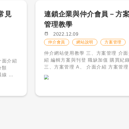
讓您能迅
職缺管
深企業形象。 －需注意宣傳圖片需
單。 2. 購買發票將由第三方金流
1&arg=S5YKOoiKPEU458uX%2f
購買企業形象 , 才會出現在您的刊登
頁面。
平台透過電子郵件的方式寄送至聯絡
常見
VQ%3d%3d
連鎖企業與仲介會員－方
到該職缺
面。 －若您想重新選擇圖片檔案 , 請
箱，如有任何問題歡迎 聯繫客服。
的爆光之
管理教學
點擊「選擇檔案」, 若您沒有選取檔案
3. 若您的購買金額「超過五萬元（含
做出初步
話 , 先前的資料 也會一併清除。 求職者
預覽」即
萬元）」，由於第三方金流平台問題
calendar_today
2022.12.09
職者，加
關閉狀態
端 Logo 與宣傳圖顯示處 : 當您上傳
提供銀行匯款。 聯繫客服：若您使用銀
仲介會員
網站說明
方案管理
會在移工職缺內頁顯示。 公司介紹、主
、資訊管
行匯款，您可以透過以下幾種方式聯
仲介網站使用教學 三、方案管理 介面介
要服務產品 : 此區塊為公司自行編輯
在職缺管
服人員，並提供「匯款日期」及「帳
」設定好
紹 編輯方案與刊登 職缺加值 購買紀錄
擊
統將不會自動翻譯。 聯絡人資料 : 才多
五碼」進行方案開通。 1. 右下角線上即
統就會
三、方案管理 A、 介面介紹 方案管理頁
多會根據您填寫的聯絡資料寄送履歷
若職缺為
時客服 2. LINE 官方帳號：https://lin.e
整理，讓
面會將會員購買的所有方案、5800 
」以及部分
知、贈送通知、更新通知、 發票等，
e/dn7Alor 3. 聯繫客服 4. 客服電話 B、
 以
／會員卡、加值服務等一併聚集管 理
此需將所有必填填寫完整，客服人員
購買記錄 您可以在此看到以往所有購買
登入註
值，也就
若您有刊登、開啟 5800 年卡／會員
 資
由此聯繫。 B、 人員管理 才多多人力銀
輯之外，
記錄，含付款狀態、付款方式、購買
用現金點
使用企業形象等需求，須來此開啟方
。
行一個統編僅能註冊一個帳號，因此
值，點
等。 訂單內容 : 點擊訂單編號即可看到
見問題
在結帳時
用。 此處可看到目前的加值剩餘情況。
員有多人使用的需求，請至「會員管理
此訂單的詳細內容。 ​​​​​​​ ● 再次購買 : 若您
登入註
動扣除金
此處可看到方案狀態，並且可以在此
人員管理」新增其他使用者帳號，您
想再次購買之前購買過的方案，請點
開關方案、職缺加值等。 過期方案 : 若
使用狀況給予不同會員使用者身分。
天數，編
「再次購買」。 ● 系統將會自動將您導
展開
根據您最
您想看過往使用過的過期方案，可以
「管理者」身份 : 一個公司帳號不包
存加值。
回購買方案頁面，並直接帶入過往購
白處，即