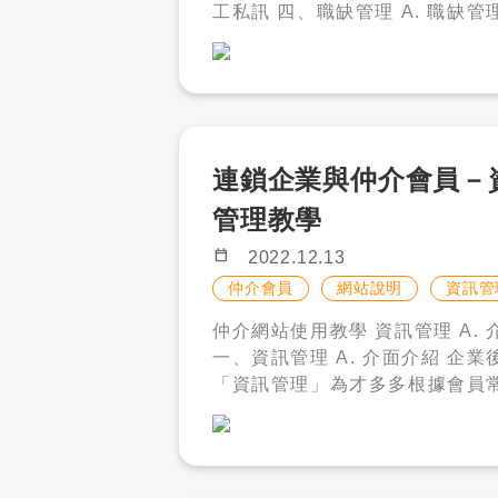
工私訊 四、職缺管理 A. 職缺管理 在開
1. 年卡服務不提供「人才搜尋
始使用職缺管理之前，連鎖企業
能。 2. 年卡服務無法同時開啟兩
員請先確認「會員管理 - 企業管
張，須前一張使用完畢，才可以
已新增旗下企業資料，若沒有新
年卡。 3. 現金點數為才多多贈送
系統無法依企業將職缺分類，而
回饋，不得兌現、轉贈 4. 凡是購
刊登。 請點選「職缺管理」。 新增職缺
買年卡的會員，皆可以購買社群
: 連鎖企業與仲介會員的職缺管
連鎖企業與仲介會員－
廣，增加職缺曝光速度。 企業形象 : 您
因職缺會根據旗下企業做分類與
可以藉由購買企業形象來打造自
管理教學
入，因此在新增職缺之前，須先
格，讓求職者對你有更好的印象，
企業」選擇好企業，再點選新增
calendar_today
2022.12.13
增加投遞履歷的機率，並且系統
選擇刊登語系、國籍與職缺類別
仲介會員
網站說明
資訊管
相關職缺前面標示「認證徽章」
會在職缺名稱處帶入該國語言翻
者一眼就能夠在一般刊登中注意
仲介網站使用教學 資訊管理 A. 介面介紹
特別需求也能自行編輯職缺名稱
缺。 開啟企業形象之後，須至「公司資
一、資訊管理 A. 介面介紹 企業後台中的
－顯示 * 的項目皆為必填，若
料」新增宣傳圖片。 求職者頁面形象展
「資訊管理」為才多多根據會員
完畢則無法順利刊登。 職缺填寫完畢
示效果。 ​​​​​​​ 求職者頁面「認證徽章」展示
能整理而成的常用儀表板，您可 
後，按下儲存即可新增此職缺。 －
效果。 ​​​​​​​ 職缺置頂 : 我們提供每個區域顯
快速了解刊登、加值等情況。 近期職缺 :
聯絡人處須自行輸入您想顯示給
示 5 則的職缺置頂，透過 24 
可以看到近期有更新過的 5 筆職缺
的語言，系統不會自動翻譯。 －若
及特殊底色 來吸引求職者的注意
您有查看全部職缺的需求 , 可以
選擇非站內應徵，聯絡方式請至