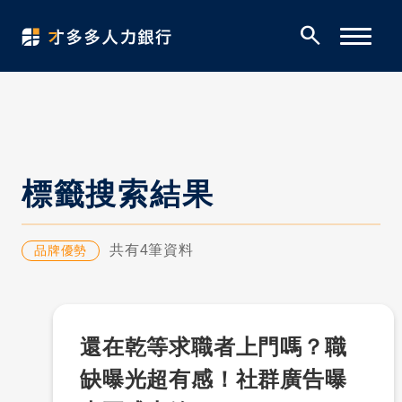
search
標籤搜索結果
共有4筆資料
品牌優勢
還在乾等求職者上門嗎？職
缺曝光超有感！社群廣告曝