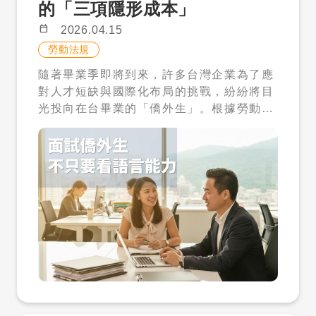
的「三項隱形成本」
大量雙薪家庭正式納入制度。 這不只是條件
私訊或解鎖聯絡資料時，應遵守個人資料保
上的調整，更是政策思維的轉變。過去制度
護、就業服務、外國人聘僱及才多多平台相
calendar_today
2026.04.15
偏向「極端需求才支援」，而新制則開始轉
關規範。相關資料僅得用於合法徵才與招募
勞動法規
向「日常育兒也需要支持」。尤其是在國小
聯繫，不得轉售、外流、挪作非徵才用途或
隨著畢業季即將到來，許多台灣企業為了應
階段，孩子雖然已進入校園，但下午放學到
進行歧視性、不當聯繫。 想知道你的職缺
對人才短缺與國際化布局的挑戰，紛紛將目
晚間這段時間，仍然是許多家庭最難以銜接
適合找哪一類外國人才？ 如果你不確定目前
光投向在台畢業的「僑外生」。根據勞動部
的照顧空窗。 外籍幫傭的引入，正好補上這
職缺適合搜尋哪一類外國人才，可以私訊
統計，近年來僑外生留台工作的人數持續攀
段缺口，讓家庭可以在工作與育兒之間取得
「職缺」，才多多可先協助做一頁式評估。
升，這群擁有在地學歷、熟悉台灣文化且具
更好的平衡。 二、外籍幫傭不是保母，角
才多多人力銀行｜私立就業服務機構許可證
備母語優勢的人才，無疑是企業轉型的重要
色定位一定要釐清 在討論是否申請之前，有
號：私業許字第 3446 號 客服專線：06-7
戰力。然而，許多 HR 主管或企業主在面試
一個非常關鍵的觀念需要先建立——外籍幫
007233 客服時間：週一至週五 09:00－1
階段，往往過度關注對方的「中文檢定等
傭的角色，並不是保母或專業照護人員。 政
2:00、13:00－17:00
級」或「專業能力」，卻忽略了招募國際人
策上明確將其定位為「輔助性家務幫手」，
才背後的「隱形成本」。 在實際的招募現
主要任務是協助家庭處理日常生活事務，而
場，我們常看到企業在錄取僑外生後，才發
不是提供專業托育或醫療照護。這樣的區分
現人才在試用期內水土不服，或是因為行政
不只是工作內容的不同，也直接關係到法規
流程出錯導致法規風險。為了幫助企業做好
責任。 實務上，外籍幫傭可以協助的工作包
精準的人才評估，本文將深度解析面試僑外
括日常清潔、餐食準備、洗衣，以及在家中
生時最容易被忽視的三項成本：跨文化管
協助照看孩子的基本生活需求。但若要求其