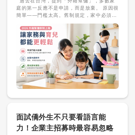
過去在台灣，提到「外籍幫傭」，多數家
才庫、先看履歷、滿意再聯絡 才多多人才庫
庭的第一反應不是申請，而是放棄。 原因很
的使用邏輯很簡單： 主動搜尋人才庫：不用
簡單——門檻太高。舊制規定，家中必須同
只等待履歷上門。 先看履歷內容：確認經
時有 3 名 6 歲以下幼童，或符合複雜的點
歷、技能、語言與基本條件。 滿意再解鎖聯
數制度，才有資格申請。對現代多數家庭而
絡：取得姓名、電話與 Email。 不適合，
言，這樣的條件幾乎不可能達成，也讓外籍
不解鎖；符合需求，再聯絡。這能協助企業
幫傭制度長期停留在「存在，但用不到」的
降低招募風險，也提升媒合效率。 四、什
狀態。 然而，隨著雙薪家庭成為主流、少子
麼企業適合人才解鎖包？ 人才解鎖包適合以
化問題日益嚴重，以及國小學童課後照顧缺
下類型的企業： 想先測試外籍人才市場的企
口逐漸浮現，政府也開始正視這個制度與現
業。 有僑外生、新住民、外籍專業人士需求
實之間的落差。 因此，2026 年外籍幫傭新
的企業。 想主動找人，不想只靠職缺刊登等
制正式上路，成為台灣家庭支持政策的一個
待的 HR 或企業主。 有後續用工、申請、
重要轉折點。 一、門檻大幅下降：從少數
溝通、管理需求，但想先看人才庫的企業。
人適用，到多數家庭受惠 自 2026 年 4 月
五、使用人才資料前，企業需要注意什
13 日起，外籍幫傭制度最大的改變，就是
麼？ 人才庫履歷資料由求職者自行填寫，並
將申請條件大幅簡化。 新制明確規定，只要
依求職者於平台內的設定開放或關閉企業會
面試僑外生不只要看語言能
家中有 1 名未滿 12 歲的兒童，即符合申請
員搜尋、瀏覽或邀約。履歷開放狀態可能因
資格。這個改變，直接將原本「3 名幼童」
求職者自行調整而變更，企業應以平台當下
力！企業主招募時最容易忽略
的高門檻，大幅下修，讓原本被排除在外的
顯示狀態為準。 企業使用人才搜尋、邀約、