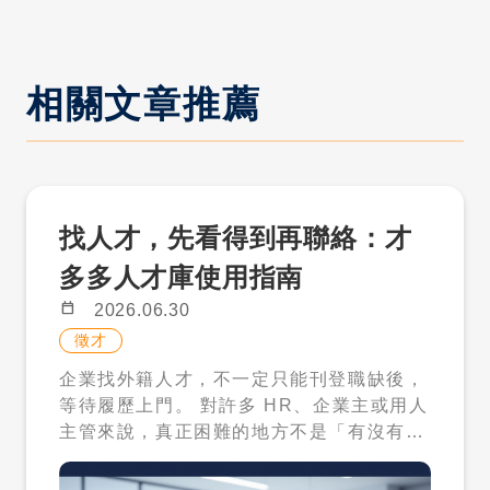
相關文章推薦
找人才，先看得到再聯絡：才
多多人才庫使用指南
calendar_today
2026.06.30
徵才
企業找外籍人才，不一定只能刊登職缺後，
等待履歷上門。 對許多 HR、企業主或用人
主管來說，真正困難的地方不是「有沒有開
職缺」，而是看不到足夠合適的人才資料，
也不知道目前職缺適合從哪一類外國人才開