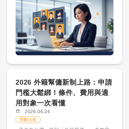
始找。 才多多人才庫提供企業另一個更主動
的做法：先搜尋人才庫，先看履歷內容，確
認符合需求後，再決定是否解鎖聯絡方式。
一、找人才，不能只等履歷上門 職缺刊登
後，履歷不一定會主動進來；即使有履歷，
也不一定符合語言、身份、經驗、地點或工
作條件。 尤其是企業想找僑外生、新住民或
外籍專業人士時，若只靠被動等待，往往很
難快速判斷市場上是否有合適人選。 因此，
企業找外籍人才的第一步，可以先從「看得
到人才」開始。 二、才多多人才庫，讓企
2026 外籍幫傭新制上路：申請
業先主動搜尋 才多多人才庫讓企業可以主動
搜尋在台外國人才履歷，先了解人才的經
門檻大鬆綁！條件、費用與適
歷、技能、語言與基本條件，再判斷是否符
用對象一次看懂
合目前職缺需求。 這樣的好處是，企業不需
要一開始就投入大額招募成本，也不需要只
calendar_today
2026.04.24
靠職缺刊登等待回覆，而是可以先看人才資
勞動法規
料，再決定下一步。 三、3 步驟：搜尋人