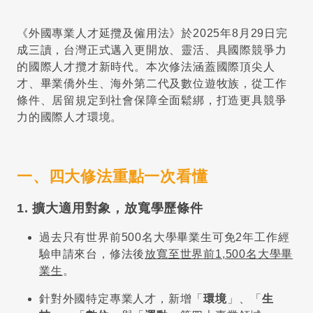
《外國專業人才延攬及僱用法》於2025年8月29日完
成三讀，台灣正式邁入更開放、靈活、具國際競爭力
的國際人才攬才新時代。本次修法涵蓋國際頂尖人
才、畢業僑外生、海外第二代及數位遊牧族，從工作
條件、居留規定到社會保障全面鬆綁，打造更具競爭
力的國際人才環境。
一、四大修法重點一次看懂
1. 擴大適用對象，放寬學歷條件
過去只有世界前500名大學畢業生可免2年工作經
驗申請來台，修法後
放寬至世界前1,500名大學畢
業生
。
針對外國特定專業人才，新增「
環境
」、「
生