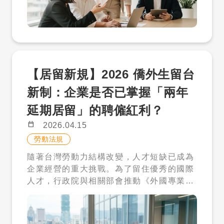
陌生或持觀望態度。本文將深度解析 2026
留台工作的主要動機，除了薪資待遇，更多
的考量之一。但實際上，聘僱成本並不只有
年最新招募策略，協助企業主掌握評點制關
是為了獲得優質的職涯經歷與長期居留的機
薪資，而是一整體的人事支出。 ➤ 就業安
鍵，將頂尖僑外生轉化為企業的核心競爭
會。在面試技巧中，企業主應主動詢問對方
定費（政府規定） 一般家庭：每月 5,000
力。 透視評點配額制：跨越 70 點門檻的關
對於「在台發展」的長期規劃。如果企業僅
元 特殊家庭：每月 2,000 元 這項費用會依
鍵密碼 根據勞動部現行規範，在台畢業之僑
將僑外生定位為「翻譯」或「處理特定國籍
家庭需求不同而調整，也反映出政策希望減
生、外籍生及港澳生若欲留台工作，除了傳
事務的行政人員」，而人才追求的是核心業
輕高照顧壓力家庭的負擔。 ➤ 每月整體成
【居留新規】2026 僑外生留台
統的「單一薪資門檻」路徑外，多數企業傾
務的專業成長，這種期望落差會在入職半年
本（雇主負擔） 約 29,000 元／月（本國雇
向採用「評點配額制」。這套制度不單以薪
後迅速爆發。 人才流失的代價極高，包含重
主） 約 34,000 元／月（外籍雇主） 費用
新制：企業是否已掌握「兩年
資作為唯一衡量標準，而是透過多元指標綜
新招募、培訓的資源浪費。在面試階段，建
內容包含薪資、保險、就業安定費與其他必
延期居留」的聘僱紅利？
合評估人才價值。評點項目包含：學歷、聘
議企業清楚說明職務的升遷路徑，以及公司
要支出。換句話說，外籍幫傭並非低成本選
僱薪資、工作經驗、擔任職務專業能力、華
如何看待國際人才的價值。當人才感受到自
項，而是一項需要長期規劃的家庭支出。
calendar_today
2026.04.15
語及他國語言能力、他國成長經驗以及配合
己的「專業性」被重視，而不僅僅是作為一
五、這波政策，真正改變了誰的生活？ 如果
勞動法規
政府政策等八大項目。只要總分累計達 70
個「外國人標籤」存在時，留任率與貢獻度
要說這次新制最大的影響，其實並不是制度
隨著台灣勞動力結構改變，人才短缺已成為
點，企業即可向勞動部申請聘僱許可。 企業
才會顯著提升。 三、 法規風險成本：不熟
本身，而是它改變了「誰可以被支持」。 首
企業經營的重大挑戰。為了留住優秀的國際
主必須意識到，評點制不只是為了符合行政
悉的許可流程可能變成罰單 招募國際人才與
先是雙薪家庭。過去最缺乏支援的族群，現
人才，行政院與相關部會推動《外國專業人
法規，更是一套精準的人才選拔模型。在 2
本國人才最大的不同在於「法律遵法性」。
在成為最大受益者。外籍幫傭能夠補上放學
才延攬及僱用法》修正案，並預計於 2026
026 年的搶才競爭中，領先的企業已開始主
僑外生在台工作必須取得勞動部核發的工作
後與晚間的照顧空窗，讓父母不再被時間壓
年 1 月 1 日正式實施多項有利於僑外生留
動協助學生進行「預先試算」。透過早期的
許可函（聘僱許可），且企業需符合特定的
力追著跑。 其次是國小學童家庭。政策將年
台工作的鬆綁政策。對於正處於校園徵才旺
職位媒合與評點試算，企業能更準確地評估
營收規模或資本額門檻。此外，勞動部目前
齡上限提高至 12 歲，正是看見了國小階段