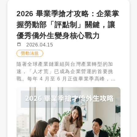
理、期望落差以及法規風險成本。 一、 跨
進行醫療照護，或完全取代保母職能，則可
2026 畢業季搶才攻略：企業掌
文化管理成本：語言通不代表心意通 許多面
能違反規定，甚至面臨罰鍰風險。 三、誰
試官在人才評估時，只要看到僑外生的中文
可以申請？新制下的兩大族群 在資格設計
握勞動部「評點制」關鍵，讓
溝通流利，就認為「溝通沒問題」。但事實
上，新制同時兼顧「普及性」與「照顧需求
優秀僑外生變身核心戰力
上，語言能力只是基本門檻，「跨文化適應
差異」，大致可分為兩種類型的家庭。 ✔
力」才是決定人才是否能長期留任的關鍵。
一般家庭（主要受益族群） 家中有 1 名未
calendar_today
2026.04.15
不同的國家有不同的職場習慣，例如對「權
滿 12 歲兒童 這項條件的放寬，讓過去無法
勞動法規
威」的看法、對「衝突」的處理方式，甚至
申請的雙薪家庭、小家庭，第一次正式具備
隨著全球產業鏈重組與台灣產業轉型的加
是對「加班文化」的理解，都存在顯著差
資格。對於需要在工作與家庭之間取得平衡
速，「人才荒」已成為企業營運的首要挑
異。 如果企業在面試時沒有針對「文化適
的家庭來說，這是一項非常實質的支持。 ✔
戰。每年 4 月至 6 月正值畢業季高峰，這
應」進行深度互動，錄取後可能需要支付極
特殊需求家庭（優先審查＋費用減免） 身心
不僅是新鮮人尋找職場起點的時刻，更是台
高的管理成本來調解團隊矛盾。舉例來說，
障礙兒童家庭 罕見疾病家庭 發展遲緩兒童
灣企業爭奪優秀國際人才的黃金窗口。對於
某些東南亞國家的社交習慣較為委婉，即便
家庭 單親家庭 多子女家庭 這類家庭除了符
積極尋求擴張與具備國際化視野的企業主而
遇到工作困難也不一定會直接向上級反映；
合申請資格外，還可享有優先審查，以及較
言，留台發展的僑外生擁有語言優勢、跨文
若主管習慣直接的指令式領導，雙方就容易
低的就業安定費，藉此照顧壓力越大的家
化適應力及在地學歷，無疑是填補中高階技
產生溝通斷層。這類隱形成本往往體現在效
庭，讓其能獲得越多支持。 四、費用不是
術缺口的最佳解答。然而，企業在招募過程
率降低與管理者的挫折感上。 二、 期望落
只有薪資：你需要知道的真實成本 在評估是
中，往往對於勞動部推行的「評點制」感到
差成本：職涯發展與企業定位的磨合 僑外生
否聘用外籍幫傭時，「費用」往往是最關鍵