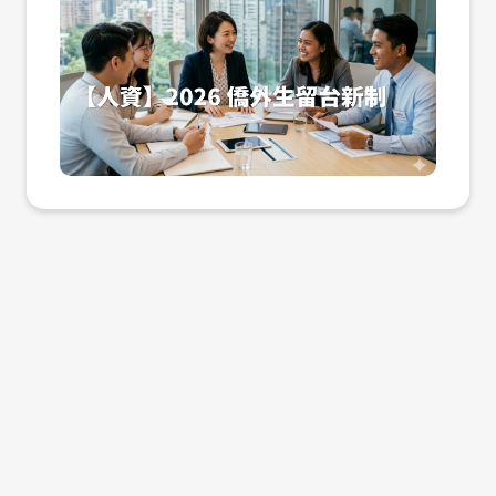
季、急需補充跨國人才紅利的企業人資（H
候選人是否能順利取得工作許可，避免因行
針對僑外生實施「評點配額制」，從學歷、
的照顧需求。這不只是育兒問題，更是工作
R）而言，掌握這波新制帶來的 「免工作許
政流程耽誤而錯失良才。特別是在學歷與薪
薪資、工作經驗、語言能力等多項指標進行
穩定性的關鍵。 此外，單親家庭與多子女家
可」與「兩年覓職期」紅利，將是優化招募
資這兩個權重較高的項目中，企業若能提供
審核。 許多企業主因為對法規不熟悉，在面
庭，也在新制中獲得更明確的支持機制，包
流程、降低合規成本的絕佳機會。 政策解
具競爭力的待遇，不僅能穩定人才，更能直
試時承諾了無法達成的條件，或者未能在時
含費用減免與優先審查，讓制度更貼近實際
碼：兩年延期居留與免工作許可的實質助益
接鎖定高評點的頂尖畢業生。 4 月招募黃金
限內完成加保手續，這不僅可能面臨勞動部
需求。 六、制度放寬之後，更重要的是
在過去的制度下，僑外生畢業後若欲留台
期：從薪資與專業職能切入留才策略 進入 4
的罰鍰，更會損害企業品牌聲譽。這類法規
「選擇適合你的方案」 2026 年之後，外籍
尋職，通常僅能申請最長一年的延期居留，
月中旬，多數僑外畢業生已開始積極投遞履
保險成本是企業在招募前必須做的功課，確
幫傭制度最大的改變，不再是「你能不能申
且在尚未取得正式工作許可前，無法合法從
歷。此時企業的招募訊息若能精準傳達「願
保從面試到報到的每一個行政環節都符合移
請」，而是「你適不適合申請」。 每個家庭
事全職工作。然而，自 2026 年起， 凡在
意協助辦理評點制申請」的意願，將大幅提
民署與勞動部的規範。 才多多如何協助企業
的需求不同，有些需要全天照護，有些只是
台灣取得副學士（專科）以上學位的僑外
升對國際人才的吸引力。針對評點制中的
做好人才評估？ 面對上述複雜的隱形成本，
希望分擔家務與接送，有些則希望建立長期
生，其畢業後的「覓職期」將大幅放寬至最
「聘僱薪資」項目，勞動部設定了級距式評
企業不需要孤軍奮戰。才多多（Cai DuoD
穩定的協助關係。這些差異，都會影響你是
長兩年（採取 1+1 模式，即首年期滿後可
分，薪資越高則點數越高。這意味著，企業
uo）作為台灣領先的外籍人士徵才平台，提
否適合聘用幫傭，甚至影響後續的生活品
再延長一年）。 更重要的是，這項新制打破
若能將傳統的社會新鮮人起薪適度調升，不
供「外國人用工一站式服務」，協助企業主
質。 想申請外籍幫傭？建議先諮詢專業平
了過去「尋職期間不得工作」的枷鎖。新制
僅能為學生在評點制中貢獻關鍵分數，更能
在茫茫人海中精準對接合適的國際戰力。 我
台 如果你正在考慮是否申請外籍幫傭，建議
實施後，僑外生在兩年的延期居留期間內，
展現企業對國際人才價值的實質重視。 此
們深知企業在面試時的痛點，因此才多多提
不要只看制度條件，而是先從自身需求出
無需向勞動部申請工作許可，即可直接進入
外，評點制中的「專業能力」與「他國語言
供的服務包含： 四語系翻譯職缺：將您的徵
發，評估最適合的方案。 ➤ 建議可先諮
企業工作。 這意味著企業在錄取這類人才
能力」也是僑外生的天然優勢。對於正欲佈
才需求精準翻譯成英、越、泰、印尼語，確
詢 才多多人力銀行 才多多專注於外國人才
時，不再受限於繁瑣的公文往返與等待期，
局東南亞市場（如越南、泰國、印尼、菲律
保雙方在語言理解上無誤差。 精準投放：針
與在台就業媒合，能協助你： 釐清是否符合
能以更具彈性的方式安排入職，這對於需要
賓）或歐美市場的台灣企業而言，這群具備
對每月 30,000+ 名在台外籍求職者進行投
最新申請資格 分析幫傭與看護的差異 評估