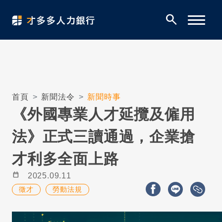
search
首頁
新聞法令
新聞時事
《外國專業人才延攬及僱用
法》正式三讀通過，企業搶
才利多全面上路
calendar_today
2025.09.11
徵才
勞動法規