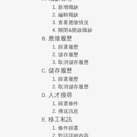
新增職缺
編輯職缺
查看應徵情況
關閉&開啟職缺
應徵履歷
篩選履歷
儲存履歷
取消儲存履歷
儲存履歷
篩選履歷
取消儲存履歷
人才搜尋
篩選條件
傳送訊息
移工私訊
條件篩選
對話詳細內容