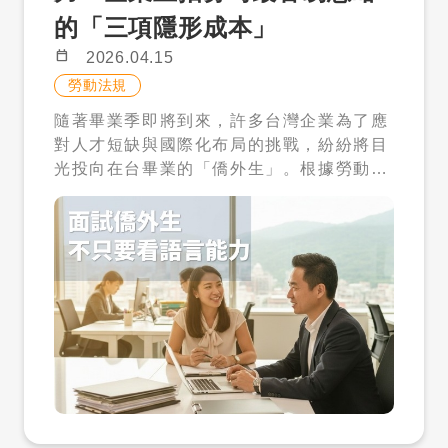
的高門檻，大幅下修，讓原本被排除在外的
尋」或相關人才庫頁面，確認點數是否已可
的「三項隱形成本」
大量雙薪家庭正式納入制度。 這不只是條件
使用。 如果在後台找不到購買入口，也可以
上的調整，更是政策思維的轉變。過去制度
加入 LINE 官方帳號，由才多多協助確認企
calendar_today
2026.04.15
偏向「極端需求才支援」，而新制則開始轉
業帳號狀態與購買方式。 五、圖片流程：
勞動法規
向「日常育兒也需要支持」。尤其是在國小
從購買到使用點數 正式上稿時，建議在本文
隨著畢業季即將到來，許多台灣企業為了應
階段，孩子雖然已進入校園，但下午放學到
放入以下流程截圖，讓企業知道大約要點哪
對人才短缺與國際化布局的挑戰，紛紛將目
晚間這段時間，仍然是許多家庭最難以銜接
裡： 圖 1：從才多多官網上方選單，點選企
光投向在台畢業的「僑外生」。根據勞動部
的照顧空窗。 外籍幫傭的引入，正好補上這
業登入或企業註冊。 圖 2：登入後進入企業
統計，近年來僑外生留台工作的人數持續攀
段缺口，讓家庭可以在工作與育兒之間取得
後台，確認上方「購買方案」「職缺管理」
升，這群擁有在地學歷、熟悉台灣文化且具
更好的平衡。 二、外籍幫傭不是保母，角
與右側「人才搜尋」等功能選單。 圖 3：在
備母語優勢的人才，無疑是企業轉型的重要
色定位一定要釐清 在討論是否申請之前，有
企業後台上方選單找到「購買方案」入口。
戰力。然而，許多 HR 主管或企業主在面試
一個非常關鍵的觀念需要先建立——外籍幫
圖 4：選擇人才解鎖包後，確認 $1,600、
階段，往往過度關注對方的「中文檢定等
傭的角色，並不是保母或專業照護人員。 政
1,200 點、180 天等資訊。 圖 5：回到右
級」或「專業能力」，卻忽略了招募國際人
策上明確將其定位為「輔助性家務幫手」，
側功能選單的「人才搜尋」或相關人才庫頁
才背後的「隱形成本」。 在實際的招募現
主要任務是協助家庭處理日常生活事務，而
面，確認可搜尋人才與點數狀態。 圖 6：進
場，我們常看到企業在錄取僑外生後，才發
不是提供專業托育或醫療照護。這樣的區分
入人才履歷頁，確認符合需求後，再點選解
現人才在試用期內水土不服，或是因為行政
不只是工作內容的不同，也直接關係到法規
鎖聯絡資料。 六、使用流程：搜尋、看履
流程出錯導致法規風險。為了幫助企業做好
責任。 實務上，外籍幫傭可以協助的工作包
歷、符合再解鎖 使用人才解鎖包，可以先照
精準的人才評估，本文將深度解析面試僑外
括日常清潔、餐食準備、洗衣，以及在家中
以下流程進行： 登入才多多企業帳號。 進