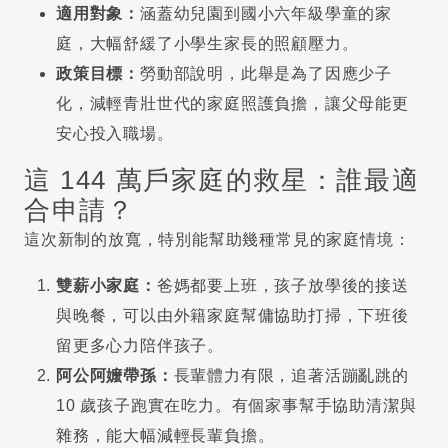
適用對象：
涵蓋幼兒園到國小六年級學童的家
庭，大幅舒緩了小學生家長的照顧壓力。
政策目標：
勞動部說明，此舉是為了因應少子
化，減輕青壯世代的家庭照護負擔，讓父母能更
安心投入職場。
這 144 萬戶家庭的救星：誰最適
合申請？
這次新制的放寬，特別能幫助幾種常見的家庭情境：
雙薪小家庭：
爸媽都要上班，孩子放學後的接送
與晚餐，可以由外籍家庭幫傭協助打掃，下班後
留更多心力陪伴孩子。
阿公阿嬤帶孫：
長輩體力有限，追著活蹦亂跳的
10 歲孩子跑實在吃力。有個家事幫手協助清潔與
雜務，能大幅減輕長輩負擔。