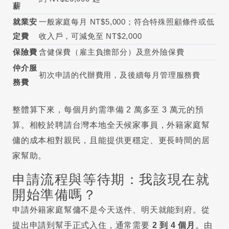
薪
就業安
一般家庭每月 NT$5,000；符合特殊照顧條件或低
定費
收入戶，可減免至 NT$2,000
保險費
含健保費（雇主負擔部分）及意外險保費
仲介服
初次申請的代辦費用，及後續每月管理服務費
務費
整體算下來，每個月約需準備 2 萬多至 3 萬元的預
算。相較於聘請台灣本地全天候家事員，外籍家庭幫
傭的成本相對親民，且能提供更穩定、更長時間的居
家幫助。
申請流程與等待期：我該現在就
開始準備嗎？
申請外籍家庭幫傭不是今天送件、明天就能到府。從
提出申請到幫手正式入住，通常需要
2 到 4 個月
。由