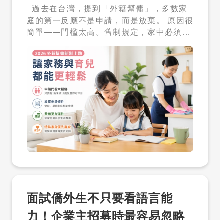
過去在台灣，提到「外籍幫傭」，多數家
住民或外籍專業人才需求，想先確認人才條
庭的第一反應不是申請，而是放棄。 原因很
件。 除了找人，也需要後續溝通、申請或管
簡單——門檻太高。舊制規定，家中必須同
理協助。 三、人才解鎖包方案與點數怎麼
時有 3 名 6 歲以下幼童，或符合複雜的點
算？ 目前人才解鎖包為 $1,600，內含 1,2
數制度，才有資格申請。對現代多數家庭而
00 點，使用期限為 180 天。 每次解鎖一份
言，這樣的條件幾乎不可能達成，也讓外籍
人才聯絡資料扣 200 點。解鎖後可依平台
幫傭制度長期停留在「存在，但用不到」的
提供內容查看聯絡資訊，例如姓名、電話、
狀態。 然而，隨著雙薪家庭成為主流、少子
Email。 重點不是一次聯絡很多人，而是先
化問題日益嚴重，以及國小學童課後照顧缺
看履歷條件，再把點數用在接近需求的人才
口逐漸浮現，政府也開始正視這個制度與現
上。 四、如何購買人才解鎖包？ 購買位置
實之間的落差。 因此，2026 年外籍幫傭新
在才多多企業會員後台。企業可先依照以下
制正式上路，成為台灣家庭支持政策的一個
方向操作： 進入才多多官網，點選企業登入
重要轉折點。 一、門檻大幅下降：從少數
或企業註冊。 登入企業會員後台。 在企業
人適用，到多數家庭受惠 自 2026 年 4 月
後台上方選單找到「購買方案」。若人才解
13 日起，外籍幫傭制度最大的改變，就是
鎖包未直接顯示，請依頁面指示或聯繫才多
將申請條件大幅簡化。 新制明確規定，只要
多確認帳號方案。 選擇人才解鎖包，確認金
面試僑外生不只要看語言能
家中有 1 名未滿 12 歲的兒童，即符合申請
額、點數與使用期限。 送出購買或依頁面指
資格。這個改變，直接將原本「3 名幼童」
示完成付款。 回到右側功能選單的「人才搜
力！企業主招募時最容易忽略