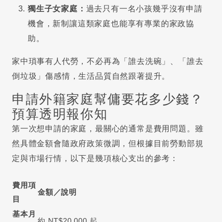
獨生子女家庭：
過去只有一名小孩幾乎沒有申請
機會，新制讓這類家庭也能享有專業的家政協
助。
家中瑣事有人代勞，不必再為「誰去洗碗」、「誰去
倒垃圾」傷感情，生活品質自然跟著提升。
申請外籍家庭幫傭要花多少錢？
預算透明報你知
第一次想申請的家庭，最關心的通常是費用問題。雖
然具體金額會隨政府政策微調，但根據目前勞動部規
定與市場行情，以下是幾項核心支出的參考：
費用項
金額／說明
目
基本月
約 NT$20,000 起