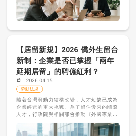
陌生或持觀望態度。本文將深度解析 2026
留台工作的主要動機，除了薪資待遇，更多
的考量之一。但實際上，聘僱成本並不只有
麼找？傳送職缺需求讓才多多協助判斷 如果
年最新招募策略，協助企業主掌握評點制關
是為了獲得優質的職涯經歷與長期居留的機
薪資，而是一整體的人事支出。 ➤ 就業安
你不確定職缺適合找哪一類外國人才，可以
鍵，將頂尖僑外生轉化為企業的核心競爭
會。在面試技巧中，企業主應主動詢問對方
定費（政府規定） 一般家庭：每月 5,000
加入才多多 LINE 官方帳號，傳送目前的職
力。 透視評點配額制：跨越 70 點門檻的關
對於「在台發展」的長期規劃。如果企業僅
元 特殊家庭：每月 2,000 元 這項費用會依
缺需求。 才多多可協助初步判斷： 這個職
鍵密碼 根據勞動部現行規範，在台畢業之僑
將僑外生定位為「翻譯」或「處理特定國籍
家庭需求不同而調整，也反映出政策希望減
缺是否適合找外國人才。 比較可能接觸哪一
生、外籍生及港澳生若欲留台工作，除了傳
事務的行政人員」，而人才追求的是核心業
輕高照顧壓力家庭的負擔。 ➤ 每月整體成
類人才。 職缺內容是否需要調整成外國人才
【居留新規】2026 僑外生留台
統的「單一薪資門檻」路徑外，多數企業傾
務的專業成長，這種期望落差會在入職半年
本（雇主負擔） 約 29,000 元／月（本國雇
看得懂的說法。 後續是否可能涉及聘僱資
向採用「評點配額制」。這套制度不單以薪
後迅速爆發。 人才流失的代價極高，包含重
主） 約 34,000 元／月（外籍雇主） 費用
格、申請或管理問題。 才多多不是只提供人
新制：企業是否已掌握「兩年
資作為唯一衡量標準，而是透過多元指標綜
新招募、培訓的資源浪費。在面試階段，建
內容包含薪資、保險、就業安定費與其他必
才庫，也能協助企業用專案方式推進外國人
延期居留」的聘僱紅利？
合評估人才價值。評點項目包含：學歷、聘
議企業清楚說明職務的升遷路徑，以及公司
要支出。換句話說，外籍幫傭並非低成本選
才招募。 十、常見問題 Q1：買了人才解
僱薪資、工作經驗、擔任職務專業能力、華
如何看待國際人才的價值。當人才感受到自
項，而是一項需要長期規劃的家庭支出。
鎖包就代表會成功招募嗎？ 不應這樣理解。
calendar_today
2026.04.15
語及他國語言能力、他國成長經驗以及配合
己的「專業性」被重視，而不僅僅是作為一
五、這波政策，真正改變了誰的生活？ 如果
人才解鎖包是讓企業先搜尋人才庫、先看履
勞動法規
政府政策等八大項目。只要總分累計達 70
個「外國人標籤」存在時，留任率與貢獻度
要說這次新制最大的影響，其實並不是制度
歷條件，符合需求再解鎖聯絡。實際招募結
隨著台灣勞動力結構改變，人才短缺已成為
點，企業即可向勞動部申請聘僱許可。 企業
才會顯著提升。 三、 法規風險成本：不熟
本身，而是它改變了「誰可以被支持」。 首
果仍會受到職缺條件、薪資、地點、人才意
企業經營的重大挑戰。為了留住優秀的國際
主必須意識到，評點制不只是為了符合行政
悉的許可流程可能變成罰單 招募國際人才與
先是雙薪家庭。過去最缺乏支援的族群，現
願、聘僱資格與後續溝通影響。 Q2：不符
人才，行政院與相關部會推動《外國專業人
法規，更是一套精準的人才選拔模型。在 2
本國人才最大的不同在於「法律遵法性」。
在成為最大受益者。外籍幫傭能夠補上放學
合需求可以不要解鎖嗎？ 可以。人才解鎖包
才延攬及僱用法》修正案，並預計於 2026
026 年的搶才競爭中，領先的企業已開始主
僑外生在台工作必須取得勞動部核發的工作
後與晚間的照顧空窗，讓父母不再被時間壓
的重點就是先看履歷條件，不適合就不解
年 1 月 1 日正式實施多項有利於僑外生留
動協助學生進行「預先試算」。透過早期的
許可函（聘僱許可），且企業需符合特定的
力追著跑。 其次是國小學童家庭。政策將年
鎖，符合需求再聯絡。 Q3：點數怎麼扣？