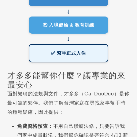
↓
⑤ 入境健檢 & 教育訓練
↓
✅ 幫手正式入住
才多多能幫你什麼？讓專業的來
最安心
面對繁瑣的法規與文件，才多多（Cai DuoDuo）是你
最可靠的夥伴。我們了解台灣家庭在尋找家事幫手時
的種種疑慮，因此提供：
免費資格預查：
不用自己鑽研法條，只要告訴我
們家中成員狀況，我們幫你確認是否符合 4/13 新