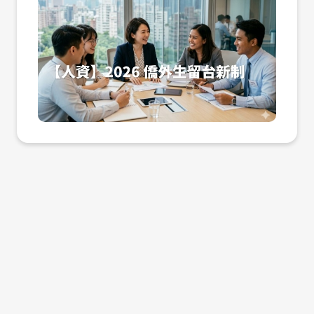
台工作的鬆綁政策。對於正處於校園徵才旺
職位媒合與評點試算，企業能更準確地評估
營收規模或資本額門檻。此外，勞動部目前
齡上限提高至 12 歲，正是看見了國小階段
每次解鎖一份人才聯絡資料扣 200 點。人
季、急需補充跨國人才紅利的企業人資（H
候選人是否能順利取得工作許可，避免因行
針對僑外生實施「評點配額制」，從學歷、
的照顧需求。這不只是育兒問題，更是工作
才解鎖包內含 1,200 點，使用期限為 180
R）而言，掌握這波新制帶來的 「免工作許
政流程耽誤而錯失良才。特別是在學歷與薪
薪資、工作經驗、語言能力等多項指標進行
穩定性的關鍵。 此外，單親家庭與多子女家
天。 Q4：要去哪裡購買人才解鎖包？ 請登
可」與「兩年覓職期」紅利，將是優化招募
資這兩個權重較高的項目中，企業若能提供
審核。 許多企業主因為對法規不熟悉，在面
庭，也在新制中獲得更明確的支持機制，包
入才多多企業會員後台，先查看上方選單的
流程、降低合規成本的絕佳機會。 政策解
具競爭力的待遇，不僅能穩定人才，更能直
試時承諾了無法達成的條件，或者未能在時
含費用減免與優先審查，讓制度更貼近實際
「購買方案」。若人才解鎖包未直接顯示，
碼：兩年延期居留與免工作許可的實質助益
接鎖定高評點的頂尖畢業生。 4 月招募黃金
限內完成加保手續，這不僅可能面臨勞動部
需求。 六、制度放寬之後，更重要的是
請依頁面指示或聯繫才多多確認帳號方案。
在過去的制度下，僑外生畢業後若欲留台
期：從薪資與專業職能切入留才策略 進入 4
的罰鍰，更會損害企業品牌聲譽。這類法規
「選擇適合你的方案」 2026 年之後，外籍
Q5：解鎖後可以取得什麼？ 依平台提供內
尋職，通常僅能申請最長一年的延期居留，
月中旬，多數僑外畢業生已開始積極投遞履
保險成本是企業在招募前必須做的功課，確
幫傭制度最大的改變，不再是「你能不能申
容，解鎖後可查看人才聯絡資料，例如姓
且在尚未取得正式工作許可前，無法合法從
歷。此時企業的招募訊息若能精準傳達「願
保從面試到報到的每一個行政環節都符合移
請」，而是「你適不適合申請」。 每個家庭
名、電話、Email。 Q6：如果我不知道職
事全職工作。然而，自 2026 年起， 凡在
意協助辦理評點制申請」的意願，將大幅提
民署與勞動部的規範。 才多多如何協助企業
的需求不同，有些需要全天照護，有些只是
缺適不適合找外國人才怎麼辦？ 可以加入才
台灣取得副學士（專科）以上學位的僑外
升對國際人才的吸引力。針對評點制中的
做好人才評估？ 面對上述複雜的隱形成本，
希望分擔家務與接送，有些則希望建立長期
多多 LINE 官方帳號，傳送目前的職缺需
生，其畢業後的「覓職期」將大幅放寬至最
「聘僱薪資」項目，勞動部設定了級距式評
企業不需要孤軍奮戰。才多多（Cai DuoD
穩定的協助關係。這些差異，都會影響你是
求。才多多可先協助初步判斷職缺方向，包
長兩年（採取 1+1 模式，即首年期滿後可
分，薪資越高則點數越高。這意味著，企業
uo）作為台灣領先的外籍人士徵才平台，提
否適合聘用幫傭，甚至影響後續的生活品
含人才類型、語言溝通與後續外國人聘僱流
再延長一年）。 更重要的是，這項新制打破
若能將傳統的社會新鮮人起薪適度調升，不
供「外國人用工一站式服務」，協助企業主
質。 想申請外籍幫傭？建議先諮詢專業平
程。 Q7：才多多和一般人力銀行有什麼不
了過去「尋職期間不得工作」的枷鎖。新制
僅能為學生在評點制中貢獻關鍵分數，更能
在茫茫人海中精準對接合適的國際戰力。 我
台 如果你正在考慮是否申請外籍幫傭，建議
同？ 一般人力銀行偏重職缺曝光與履歷投
實施後，僑外生在兩年的延期居留期間內，
展現企業對國際人才價值的實質重視。 此
們深知企業在面試時的痛點，因此才多多提
不要只看制度條件，而是先從自身需求出
遞。才多多聚焦外國人才招募，除了人才庫
無需向勞動部申請工作許可，即可直接進入
外，評點制中的「專業能力」與「他國語言
供的服務包含： 四語系翻譯職缺：將您的徵
發，評估最適合的方案。 ➤ 建議可先諮
搜尋，也可銜接招募、溝通、申請與管理服
企業工作。 這意味著企業在錄取這類人才
能力」也是僑外生的天然優勢。對於正欲佈
才需求精準翻譯成英、越、泰、印尼語，確
詢 才多多人力銀行 才多多專注於外國人才
務。 Q8：可以把解鎖資料拿去其他用途
時，不再受限於繁瑣的公文往返與等待期，
局東南亞市場（如越南、泰國、印尼、菲律
保雙方在語言理解上無誤差。 精準投放：針
與在台就業媒合，能協助你： 釐清是否符合
嗎？ 不可以。人才資料僅得用於合法徵才與