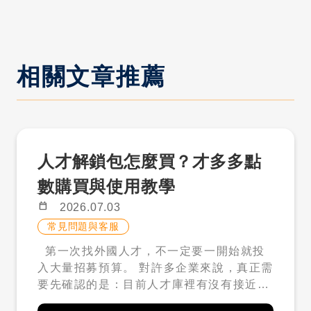
相關文章推薦
人才解鎖包怎麼買？才多多點
數購買與使用教學
calendar_today
2026.07.03
常見問題與客服
第一次找外國人才，不一定要一開始就投
入大量招募預算。 對許多企業來說，真正需
要先確認的是：目前人才庫裡有沒有接近需
求的人才？履歷條件是否符合職缺？如果看