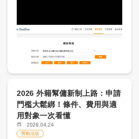
到合適人選，企業是否準備好進一步聯絡？
才多多人才解鎖包，就是讓企業先從「看得
到人才」開始。先搜尋人才庫，先看履歷條
件，符合需求後再解鎖聯絡方式。 一、這
不是單純買點數，而是外國人才招募的第一
步 企業想找外國人才時，常見卡點不是只有
「有沒有刊登職缺」，而是： 不確定目前市
場上有沒有符合條件的外國人才。 不知道職
缺適合找僑外生、新住民、外籍專業人才，
還是特定語系人才。 擔心花了預算，卻看不
到合適履歷。 看到人才後，還要面對語言溝
通、資格判斷、聘僱申請與後續管理。 人才
2026 外籍幫傭新制上路：申請
解鎖包的用途，是讓企業先用低門檻方式看
見人才。後續如果需要協助，才多多也可以
門檻大鬆綁！條件、費用與適
銜接外國人招募、溝通、申請與管理服務。
用對象一次看懂
二、誰適合先使用人才解鎖包？ 人才解鎖
包適合以下企業： 第一次嘗試找外國人才，
calendar_today
2026.04.24
想先看履歷再決定下一步。 職缺刊登後履歷
勞動法規
不足，希望主動搜尋人才庫。 有僑外生、新