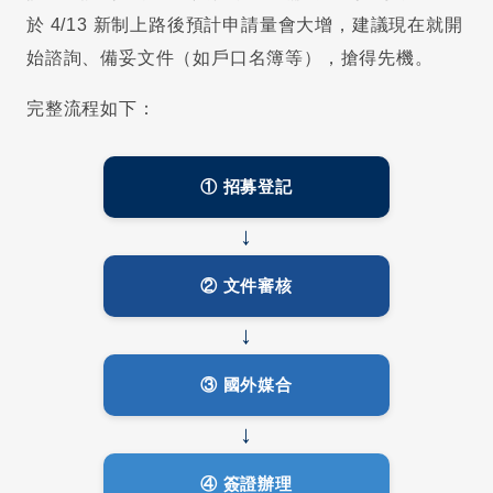
於 4/13 新制上路後預計申請量會大增，建議現在就開
始諮詢、備妥文件（如戶口名簿等），搶得先機。
完整流程如下：
① 招募登記
↓
② 文件審核
↓
③ 國外媒合
↓
④ 簽證辦理