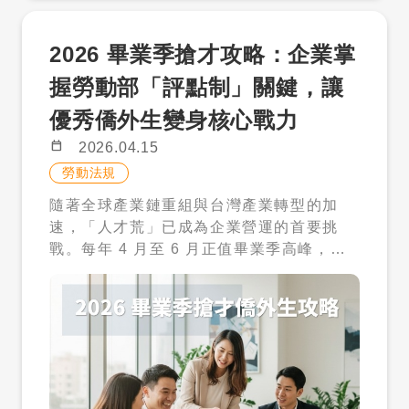
生時最容易被忽視的三項成本：跨文化管
協助照看孩子的基本生活需求。但若要求其
入人才庫或人才搜尋頁面。 依職缺需求設定
理、期望落差以及法規風險成本。 一、 跨
進行醫療照護，或完全取代保母職能，則可
條件，搜尋外國人才。 先看履歷條件，確認
2026 畢業季搶才攻略：企業掌
文化管理成本：語言通不代表心意通 許多面
能違反規定，甚至面臨罰鍰風險。 三、誰
經歷、技能、語言與基本資料。 覺得符合需
試官在人才評估時，只要看到僑外生的中文
可以申請？新制下的兩大族群 在資格設計
求，再使用點數解鎖聯絡資料。 聯繫人才，
握勞動部「評點制」關鍵，讓
溝通流利，就認為「溝通沒問題」。但事實
上，新制同時兼顧「普及性」與「照顧需求
安排後續招募流程。 如果後續需要協助，才
優秀僑外生變身核心戰力
上，語言能力只是基本門檻，「跨文化適應
差異」，大致可分為兩種類型的家庭。 ✔
多多可再銜接溝通、聘僱申請與管理服務。
力」才是決定人才是否能長期留任的關鍵。
一般家庭（主要受益族群） 家中有 1 名未
七、解鎖前可以先看什麼？ 解鎖前，企業
calendar_today
2026.04.15
不同的國家有不同的職場習慣，例如對「權
滿 12 歲兒童 這項條件的放寬，讓過去無法
可先依平台顯示內容判斷人才是否接近需
勞動法規
威」的看法、對「衝突」的處理方式，甚至
申請的雙薪家庭、小家庭，第一次正式具備
求，例如： 工作經歷 學歷與科系 技能專長
隨著全球產業鏈重組與台灣產業轉型的加
是對「加班文化」的理解，都存在顯著差
資格。對於需要在工作與家庭之間取得平衡
語言能力 期望職務 工作地點偏好 基本條件
速，「人才荒」已成為企業營運的首要挑
異。 如果企業在面試時沒有針對「文化適
的家庭來說，這是一項非常實質的支持。 ✔
與履歷摘要 如果不符合需求，就不需要解
戰。每年 4 月至 6 月正值畢業季高峰，這
應」進行深度互動，錄取後可能需要支付極
特殊需求家庭（優先審查＋費用減免） 身心
鎖。符合需求，再進一步聯絡。 八、什麼
不僅是新鮮人尋找職場起點的時刻，更是台
高的管理成本來調解團隊矛盾。舉例來說，
障礙兒童家庭 罕見疾病家庭 發展遲緩兒童
時候才需要解鎖？ 當企業看到人才履歷後，
灣企業爭奪優秀國際人才的黃金窗口。對於
某些東南亞國家的社交習慣較為委婉，即便
家庭 單親家庭 多子女家庭 這類家庭除了符
認為對方可能符合目前職缺需求，才需要使
積極尋求擴張與具備國際化視野的企業主而
遇到工作困難也不一定會直接向上級反映；
合申請資格外，還可享有優先審查，以及較
用點數解鎖聯絡資料。 解鎖後，企業可再進
言，留台發展的僑外生擁有語言優勢、跨文
若主管習慣直接的指令式領導，雙方就容易
低的就業安定費，藉此照顧壓力越大的家
一步聯繫人才，安排面試或了解意願。才多
化適應力及在地學歷，無疑是填補中高階技
產生溝通斷層。這類隱形成本往往體現在效
庭，讓其能獲得越多支持。 四、費用不是
多建議企業在聯絡前，先整理好職缺內容、
術缺口的最佳解答。然而，企業在招募過程
率降低與管理者的挫折感上。 二、 期望落
只有薪資：你需要知道的真實成本 在評估是
工作地點、薪資條件、語言需求與預計到職
中，往往對於勞動部推行的「評點制」感到
差成本：職涯發展與企業定位的磨合 僑外生
否聘用外籍幫傭時，「費用」往往是最關鍵
時間，讓後續溝通更清楚。 九、不確定怎