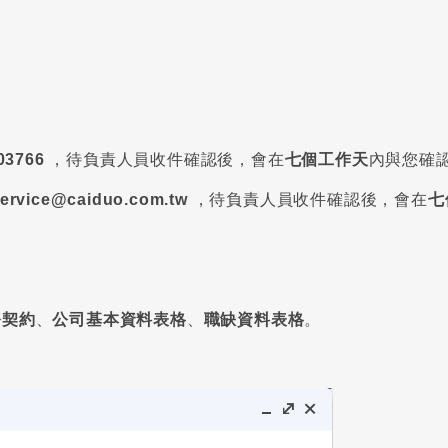
03766
，待負責人員收件確認後，會在
七個工作天
內與您確
ervice@caiduo.com.tw
，待負責人員收件確認後，會在
七
務契約
、
公司基本資料表格
、
職缺資料表格
。