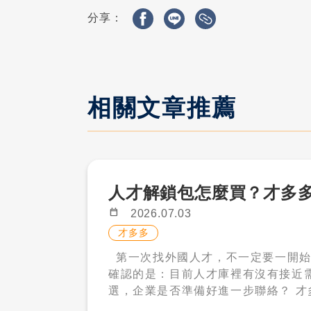
分享：
相關文章推薦
人才解鎖包怎麼買？才多
calendar_today
2026.07.03
才多多
第一次找外國人才，不一定要一開始就投入大量招募預算。 對許多企業來說，真正需要先
確認的是：目前人才庫裡有沒有接近
選，企業是否準備好進一步聯絡？ 才多多人才解鎖包，就是讓企業先從「看得到人才」開
始。先搜尋人才庫，先看履歷條件，符合需求後再