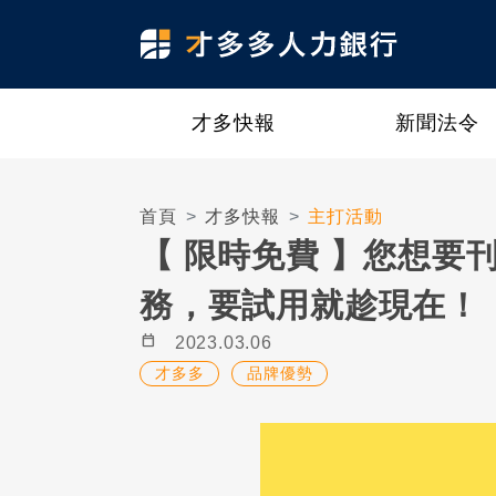
才多快報
新聞法令
首頁
才多快報
主打活動
【 限時免費 】您想
務，要試用就趁現在！
calendar_today
2023.03.06
才多多
品牌優勢