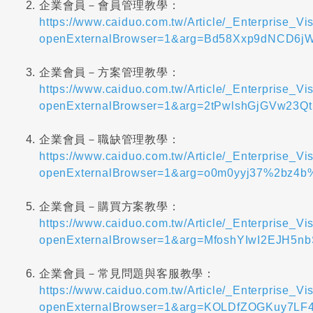
企業會員－會員管理教學：
https://www.caiduo.com.tw/Article/_Enterprise_Vis
openExternalBrowser=1&arg=Bd58Xxp9dNCD6
企業會員－方案管理教學：
https://www.caiduo.com.tw/Article/_Enterprise_Vis
openExternalBrowser=1&arg=2tPwlshGjGVw23Q
企業會員－職缺管理教學：
https://www.caiduo.com.tw/Article/_Enterprise_Vis
openExternalBrowser=1&arg=o0m0yyj37%2bz4
企業會員－購買方案教學：
https://www.caiduo.com.tw/Article/_Enterprise_Vis
openExternalBrowser=1&arg=MfoshYIwI2EJH5
企業會員－常見問題與客服教學：
https://www.caiduo.com.tw/Article/_Enterprise_Vis
openExternalBrowser=1&arg=KOLDfZOGKuy7L