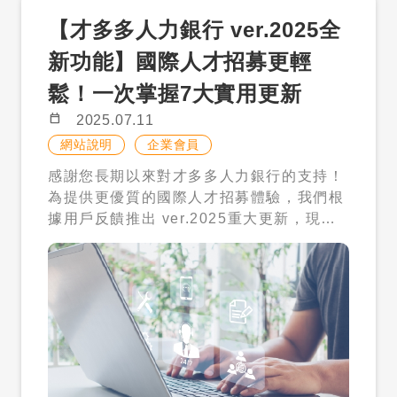
到人才」開始。 二、才多多人才庫，讓企
鎖包未直接顯示，請依頁面指示或聯繫才多
【才多多人力銀行 ver.2025全
業先主動搜尋 才多多人才庫讓企業可以主動
多確認帳號方案。 選擇人才解鎖包，確認金
搜尋在台外國人才履歷，先了解人才的經
新功能】國際人才招募更輕
額、點數與使用期限。 送出購買或依頁面指
歷、技能、語言與基本條件，再判斷是否符
示完成付款。 回到右側功能選單的「人才搜
鬆！一次掌握7大實用更新
合目前職缺需求。 這樣的好處是，企業不需
尋」或相關人才庫頁面，確認點數是否已可
要一開始就投入大額招募成本，也不需要只
calendar_today
2025.07.11
使用。 如果在後台找不到購買入口，也可以
靠職缺刊登等待回覆，而是可以先看人才資
加入 LINE 官方帳號，由才多多協助確認企
網站說明
企業會員
料，再決定下一步。 三、3 步驟：搜尋人
業帳號狀態與購買方式。 五、圖片流程：
感謝您長期以來對才多多人力銀行的支持！
才庫、先看履歷、滿意再聯絡 才多多人才庫
從購買到使用點數 正式上稿時，建議在本文
為提供更優質的國際人才招募體驗，我們根
的使用邏輯很簡單： 主動搜尋人才庫：不用
放入以下流程截圖，讓企業知道大約要點哪
據用戶反饋推出 ver.2025重大更新，現已
只等待履歷上門。 先看履歷內容：確認經
裡： 圖 1：從才多多官網上方選單，點選企
正式上線。您的寶貴意見是推動我們進步的
歷、技能、語言與基本條件。 滿意再解鎖聯
業登入或企業註冊。 圖 2：登入後進入企業
動力，誠摯邀請您參與【網站使用體驗調
絡：取得姓名、電話與 Email。 不適合，
後台，確認上方「購買方案」「職缺管理」
查】，幫助我們持續優化服務！ 📝 立即填
不解鎖；符合需求，再聯絡。這能協助企業
與右側「人才搜尋」等功能選單。 圖 3：在
寫問卷：https://www.surveycake.com/s/
降低招募風險，也提升媒合效率。 四、什
企業後台上方選單找到「購買方案」入口。
MoeWx ▍2025年度重點更新功能一覽
麼企業適合人才解鎖包？ 人才解鎖包適合以
圖 4：選擇人才解鎖包後，確認 $1,600、
為解決多語系職缺管理複雜度，並提升招募
下類型的企業： 想先測試外籍人才市場的企
1,200 點、180 天等資訊。 圖 5：回到右
流程效率，本次更新推出7大實用功能： 1.
業。 有僑外生、新住民、外籍專業人士需求
側功能選單的「人才搜尋」或相關人才庫頁
職缺管理雙重優化 🎯 語言篩選功能：一鍵
的企業。 想主動找人，不想只靠職缺刊登等