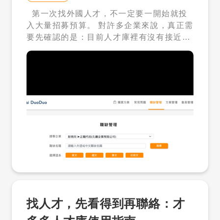
第一次找外國人才，不一定要一開始就投
入大量招募預算。 對許多企業來說，真正需
要先確認的是：目前人才庫裡有沒有接近需
求的人才？履歷條件是否符合職缺？如果看
到合適人選，企業是否準備好進一步聯絡？
才多多人才解鎖包，就是讓企業先從「看得
到人才」開始。先搜尋人才庫，先看履歷條
件，符合需求後再解鎖聯絡方式。 一、這
不是單純買點數，而是外國人才招募的第一
步 企業想找外國人才時，常見卡點不是只有
「有沒有刊登職缺」，而是： 不確定目前市
場上有沒有符合條件的外國人才。 不知道職
缺適合找僑外生、新住民、外籍專業人才，
還是特定語系人才。 擔心花了預算，卻看不
到合適履歷。 看到人才後，還要面對語言溝
通、資格判斷、聘僱申請與後續管理。 人才
找人才，先看得到再聯絡：才
解鎖包的用途，是讓企業先用低門檻方式看
見人才。後續如果需要協助，才多多也可以