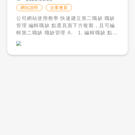
用點數解鎖聯絡資料。 解鎖後，企業可再進
尋」功能只有開啟刊登方案才可以使用。 5
按下搜尋後系統就會展示您數入後的搜尋結
2:00、13:00－17:00
網站說明
企業會員
一步聯繫人才，安排面試或了解意願。才多
800 年卡／會員卡 : 若您的公司規模較小、
果，您也可以配合語言篩選功能做搜尋，會
多建議企業在聯絡前，先整理好職缺內容、
公司網站使用教學 快速建立第二職缺 職缺
招募人數較少、有長期招募需求等，您可以
更快遞找到職缺喔！ ✏️ 職缺編輯實用技
工作地點、薪資條件、語言需求與預計到職
管理 編輯職缺 點選頁面下方複製，且可編
購買才多多人力銀行的年卡，除了有 5 筆 3
巧 自訂中文名稱 點擊職缺編輯即可新增自
時間，讓後續溝通更清楚。 九、不確定怎
輯第二職缺 職缺管理 A. 1. 編輯職缺 點選
65 天輕鬆刊登比數之外，每月還回饋 現金
訂中文名稱，讓您可以自由填寫職缺的中文
麼找？傳送職缺需求讓才多多協助判斷 如果
此處即可進入編輯職缺頁面 點選編輯 點
點數 100 點，一年回饋 1200 點，讓您的
名稱，您不需要擔心讓求職者看到，此功能
你不確定職缺適合找哪一類外國人才，可以
選頁面下方複製，且可編輯第二職缺。
刊登更優惠。 －注意事項 : 1. 年
只有企業端可查看。 指定信件通知 有許多
加入才多多 LINE 官方帳號，傳送目前的職
卡服務不提供「人才搜尋」功能。 2.
企業反應希望指定職缺的應徵通知，我們根
缺需求。 才多多可協助初步判斷： 這個職
年卡服務無法同時開啟兩張，須前一張使用
據此項回饋設計了指定信件通知的功能。您
缺是否適合找外國人才。 比較可能接觸哪一
完畢，才可以開啟新的年卡。 3. 現
需要提前在人員管理新增要收信的人員資料
類人才。 職缺內容是否需要調整成外國人才
金點數為才多多贈送回饋，不得兌現、轉贈
後，在編輯職缺的應徵通知欄位選擇收到信
看得懂的說法。 後續是否可能涉及聘僱資
4. 凡是購買年卡的會員，皆可以購買
件的人員。 外文預覽（內部分享連結） 考
格、申請或管理問題。 才多多不是只提供人
社群廣告推廣，增加職缺曝光速度。 企業形
量到許多人資都需要填先建置好職缺後，將
才庫，也能協助企業用專案方式推進外國人
象 : 您可以藉由購買企業形象來打造自己的
職缺給內部主管審核後，才會正式刊登職
才招募。 十、常見問題 Q1：買了人才解
風格，讓求職者對你有更好的印象， 進而增
缺。我們更新了「外文預覽（內部分享連
鎖包就代表會成功招募嗎？ 不應這樣理解。
加投遞履歷的機率，並且系統會在您的相關
結）」功能，您只需要點擊這個按鈕及可以
人才解鎖包是讓企業先搜尋人才庫、先看履
職缺前面標示「認證徽章」，讓求職 者一眼
看到實際展示的效果，如果需要在沒有刊登
歷條件，符合需求再解鎖聯絡。實際招募結
就能夠在一般刊登中注意到您的職缺。 開啟
的狀況下內部分享，只需要複製此連結給需
果仍會受到職缺條件、薪資、地點、人才意