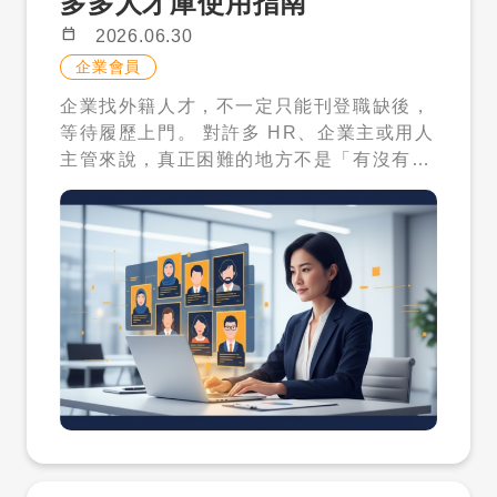
多多人才庫使用指南
銜接外國人招募、溝通、申請與管理服務。
calendar_today
2026.06.30
二、誰適合先使用人才解鎖包？ 人才解鎖
包適合以下企業： 第一次嘗試找外國人才，
企業會員
想先看履歷再決定下一步。 職缺刊登後履歷
企業找外籍人才，不一定只能刊登職缺後，
不足，希望主動搜尋人才庫。 有僑外生、新
等待履歷上門。 對許多 HR、企業主或用人
住民或外籍專業人才需求，想先確認人才條
主管來說，真正困難的地方不是「有沒有開
件。 除了找人，也需要後續溝通、申請或管
職缺」，而是看不到足夠合適的人才資料，
理協助。 三、人才解鎖包方案與點數怎麼
也不知道目前職缺適合從哪一類外國人才開
算？ 目前人才解鎖包為 $1,600，內含 1,2
始找。 才多多人才庫提供企業另一個更主動
00 點，使用期限為 180 天。 每次解鎖一份
的做法：先搜尋人才庫，先看履歷內容，確
人才聯絡資料扣 200 點。解鎖後可依平台
認符合需求後，再決定是否解鎖聯絡方式。
提供內容查看聯絡資訊，例如姓名、電話、
一、找人才，不能只等履歷上門 職缺刊登
Email。 重點不是一次聯絡很多人，而是先
後，履歷不一定會主動進來；即使有履歷，
看履歷條件，再把點數用在接近需求的人才
也不一定符合語言、身份、經驗、地點或工
上。 四、如何購買人才解鎖包？ 購買位置
作條件。 尤其是企業想找僑外生、新住民或
在才多多企業會員後台。企業可先依照以下
外籍專業人士時，若只靠被動等待，往往很
方向操作： 進入才多多官網，點選企業登入
難快速判斷市場上是否有合適人選。 因此，
或企業註冊。 登入企業會員後台。 在企業
企業找外籍人才的第一步，可以先從「看得
後台上方選單找到「購買方案」。若人才解