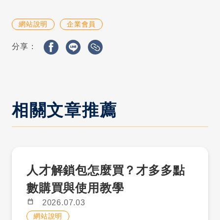
網站說明
企業會員
分享：
相關文章推薦
人才解鎖包怎麼買？才多多點
數購買與使用教學
calendar_today
2026.07.03
網站說明