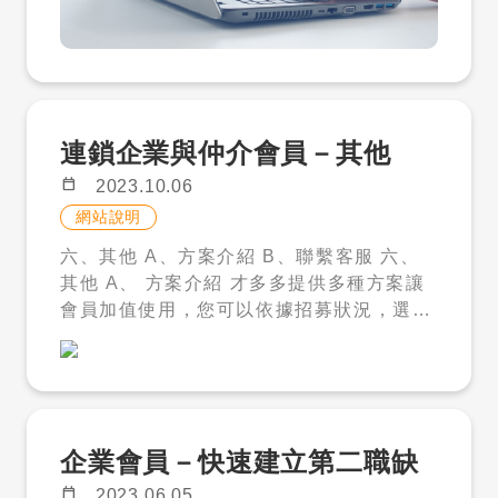
面，確認可搜尋人才與點數狀態。 圖 6：進
過濾顯示指定語系職缺，解決多語系混雜問
待的 HR 或企業主。 有後續用工、申請、
入人才履歷頁，確認符合需求後，再點選解
題 🔍 名稱搜尋功能：支援中/外文職缺名稱
溝通、管理需求，但想先看人才庫的企業。
鎖聯絡資料。 六、使用流程：搜尋、看履
關鍵字搜尋，快速定位目標職缺 2. 職缺編
五、使用人才資料前，企業需要注意什
歷、符合再解鎖 使用人才解鎖包，可以先照
輯效率升級 📌 自訂中文名稱（企業專
麼？ 人才庫履歷資料由求職者自行填寫，並
以下流程進行： 登入才多多企業帳號。 進
屬）：為外文職缺添加中文備註，內部管理
依求職者於平台內的設定開放或關閉企業會
入人才庫或人才搜尋頁面。 依職缺需求設定
連鎖企業與仲介會員－其他
更直觀 ✉️ 指定信件通知：彈性設定應徵通
員搜尋、瀏覽或邀約。履歷開放狀態可能因
條件，搜尋外國人才。 先看履歷條件，確認
知接收人員，確保訊息不漏接 🌐 外文預覽連
求職者自行調整而變更，企業應以平台當下
calendar_today
2023.10.06
經歷、技能、語言與基本資料。 覺得符合需
結：生成職缺預覽頁面連結，方便內部審核
顯示狀態為準。 企業使用人才搜尋、邀約、
求，再使用點數解鎖聯絡資料。 聯繫人才，
網站說明
與協作 3. 招募流程優化 📩 履歷信件通知改
私訊或解鎖聯絡資料時，應遵守個人資料保
安排後續招募流程。 如果後續需要協助，才
六、其他 A、方案介紹 B、聯繫客服 六、
版：重要應徵資訊直接顯示於郵件，初步篩
護、就業服務、外國人聘僱及才多多平台相
多多可再銜接溝通、聘僱申請與管理服務。
其他 A、 方案介紹 才多多提供多種方案讓
選免登入 ✅ 身份別偵測系統：自動識別求
關規範。相關資料僅得用於合法徵才與招募
七、解鎖前可以先看什麼？ 解鎖前，企業
會員加值使用，您可以依據招募狀況，選擇
職者身份匹配度，降低錯誤應徵率 ▍功
聯繫，不得轉售、外流、挪作非徵才用途或
可先依平台顯示內容判斷人才是否接近需
您適合的方案與加值。 刊登方案：您可以根
能詳解與操作指南 🚀 職缺管理效率提升 針
進行歧視性、不當聯繫。 想知道你的職缺
求，例如： 工作經歷 學歷與科系 技能專長
據徵才頻率以及過往徵才時長等，選擇適合
對跨國企業多語系職缺管理需求，新增「語
適合找哪一類外國人才？ 如果你不確定目前
語言能力 期望職務 工作地點偏好 基本條件
您的刊登方案，購買 刊登方案您除了可以使
言篩選」與「名稱搜尋」雙功能： 語言篩
職缺適合搜尋哪一類外國人才，可以私訊
與履歷摘要 如果不符合需求，就不需要解
用刊登服務之外，還能使用人才搜尋、移工
選 登入頁面後，預設顯示全部語系職缺，點
「職缺」，才多多可先協助做一頁式評估。
鎖。符合需求，再進一步聯絡。 八、什麼
私訊、應徵履歷等功 能。另外，還可以免管
擊語系標籤即可切換顯示。 名稱搜尋 新增
才多多人力銀行｜私立就業服務機構許可證
企業會員－快速建立第二職缺
時候才需要解鎖？ 當企業看到人才履歷後，
理費的狀況下，申請社群廣告推廣，讓您的
關鍵字搜尋功能，您可以在輸入框輸入「自
號：私業許字第 3446 號 客服專線：06-7
認為對方可能符合目前職缺需求，才需要使
calendar_today
2023.06.05
職缺可以獲得更多曝光。 －「人才搜
訂的中文名稱」或「職缺名稱（外語）」，
007233 客服時間：週一至週五 09:00－1