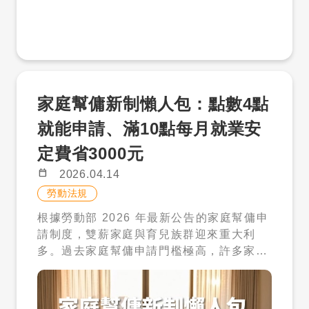
碼：兩年延期居留與免工作許可的實質助益
接鎖定高評點的頂尖畢業生。 4 月招募黃金
限內完成加保手續，這不僅可能面臨勞動部
需求。 六、制度放寬之後，更重要的是
在過去的制度下，僑外生畢業後若欲留台
期：從薪資與專業職能切入留才策略 進入 4
的罰鍰，更會損害企業品牌聲譽。這類法規
「選擇適合你的方案」 2026 年之後，外籍
尋職，通常僅能申請最長一年的延期居留，
月中旬，多數僑外畢業生已開始積極投遞履
保險成本是企業在招募前必須做的功課，確
幫傭制度最大的改變，不再是「你能不能申
且在尚未取得正式工作許可前，無法合法從
歷。此時企業的招募訊息若能精準傳達「願
保從面試到報到的每一個行政環節都符合移
請」，而是「你適不適合申請」。 每個家庭
事全職工作。然而，自 2026 年起， 凡在
意協助辦理評點制申請」的意願，將大幅提
民署與勞動部的規範。 才多多如何協助企業
的需求不同，有些需要全天照護，有些只是
台灣取得副學士（專科）以上學位的僑外
升對國際人才的吸引力。針對評點制中的
做好人才評估？ 面對上述複雜的隱形成本，
希望分擔家務與接送，有些則希望建立長期
家庭幫傭新制懶人包：點數4點
生，其畢業後的「覓職期」將大幅放寬至最
「聘僱薪資」項目，勞動部設定了級距式評
企業不需要孤軍奮戰。才多多（Cai DuoD
穩定的協助關係。這些差異，都會影響你是
長兩年（採取 1+1 模式，即首年期滿後可
分，薪資越高則點數越高。這意味著，企業
uo）作為台灣領先的外籍人士徵才平台，提
否適合聘用幫傭，甚至影響後續的生活品
就能申請、滿10點每月就業安
再延長一年）。 更重要的是，這項新制打破
若能將傳統的社會新鮮人起薪適度調升，不
供「外國人用工一站式服務」，協助企業主
質。 想申請外籍幫傭？建議先諮詢專業平
定費省3000元
了過去「尋職期間不得工作」的枷鎖。新制
僅能為學生在評點制中貢獻關鍵分數，更能
在茫茫人海中精準對接合適的國際戰力。 我
台 如果你正在考慮是否申請外籍幫傭，建議
實施後，僑外生在兩年的延期居留期間內，
展現企業對國際人才價值的實質重視。 此
們深知企業在面試時的痛點，因此才多多提
不要只看制度條件，而是先從自身需求出
calendar_today
2026.04.14
無需向勞動部申請工作許可，即可直接進入
外，評點制中的「專業能力」與「他國語言
供的服務包含： 四語系翻譯職缺：將您的徵
發，評估最適合的方案。 ➤ 建議可先諮
勞動法規
企業工作。 這意味著企業在錄取這類人才
能力」也是僑外生的天然優勢。對於正欲佈
才需求精準翻譯成英、越、泰、印尼語，確
詢 才多多人力銀行 才多多專注於外國人才
根據勞動部 2026 年最新公告的家庭幫傭申
時，不再受限於繁瑣的公文往返與等待期，
局東南亞市場（如越南、泰國、印尼、菲律
保雙方在語言理解上無誤差。 精準投放：針
與在台就業媒合，能協助你： 釐清是否符合
請制度，雙薪家庭與育兒族群迎來重大利
能以更具彈性的方式安排入職，這對於需要
賓）或歐美市場的台灣企業而言，這群具備
對每月 30,000+ 名在台外籍求職者進行投
最新申請資格 分析幫傭與看護的差異 評估
多。過去家庭幫傭申請門檻極高，許多家長
快速補強人力的製造業、服務業及科技業而
母語能力且受過台灣高等教育的人才，是執
放，觸及真正符合需求的僑外生。 招募諮
預算與家庭需求 提供合法且正確的聘僱方向
常感嘆「看得到吃不到」，但自 2026 年 4
言，無疑是重大的行政減負。 企業招募新
行國際業務的最佳人選。企業應在職務說明
詢：提供專業的招募建議，幫助企業了解最
客服專線：06-7007233 客服時間：週一
月 14 日起，點數制（附表一）已大幅調
紅利：零門檻與高彈性的試用契機 對人資
中明確標註對多語系人才的需求，並結合其
新的聘僱規範與市場薪資動態，降低法規風
至週五 09:00－12:00、13:00－17:00
整，只要家中有 6 歲以上未滿 12 歲的子
主管來說，2026 年新制最直接的紅利在於
跨國成長背景進行加分，使評點制的申請更
險。 在畢業季的徵才浪潮中，讓才多多成為