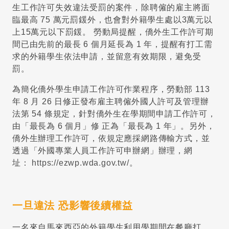
生工作許可失效違法受罰的案件，除聘僱的雇主將面
臨最高 75 萬元罰鍰外，也會對外籍學生處以3萬元以
上15萬元以下罰鍰。 勞動局提醒，僑外生工作許可期
間已由先前的最長 6 個月延長為 1 年，提醒有打工需
求的外籍學生依法申請，並留意有效期限，避免受
罰。
為簡化僑外學生申請工作許可作業程序，勞動部 113
年 8 月 26 日修正發布雇主聘僱外國人許可及管理辦
法第 54 條規定，針對僑外生在學期間申請工作許可，
由「最長為 6 個月」修 正為「最長為 1 年」。另外，
僑外生辦理工作許可，依規定應採網路傳輸方式，並
透過「外國專業人員工作許可申辦網」辦理，網
址：
https://ezwp.wda.gov.tw/
。
一旦違法 恐影響後續權益
一名來自馬來西亞的外籍學生利用學期間在餐廳打