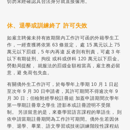
切勿未經確認其合法身分就直接僱用。
休、退學或訓練終了 許可失效
如雇主聘僱未持有效期限內工作許可函的外籍學生工
作，一經查獲將依第 63 條規定， 處 15 萬元以上 75
萬元以下罰鍰，5 年內再違 反者則有刑責，可處 3 年
以下有期徒刑、拘役 或科或併科 120 萬元以下罰金。
勞動局提醒， 就服法的罰鍰金額相當高，雇主務必留
意，避 免荷包失血。
有關僑外生工作許可，於每學年上學期 10 月 1 日起
至次年 9 月 30 日申請者，其許可期間不得逾次年 9
月 30 日；但檢附經學校註冊組 加蓋申請期間次學年
第一學期註冊章之學生 證影本或註冊證明不受限
制。 另須留意的是，來臺學習語言課程的華語生， 則
依申請當期註冊期間為工作許可期間。僑外生若因休
學、退學、畢業、語文學習或技術訓練階段性課程結