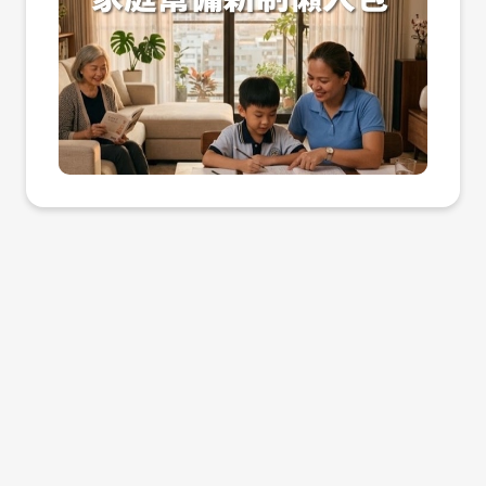
女，每名即有 4 點，達到申請門檻。 此
「試錯成本的降低」與「薪資門檻的暫時脫
具說服力，同時也確保人才入職後能適才適
您的專業後盾，幫助您不只找到「會說中
外，若家中點數累計滿 10 點，每月就業安
鉤」。以往企業聘僱外國人才，必須符合特
所，發揮專業所長。 企業主不可忽視的隱形
文」的僑外生，更能找到能與企業共同成長
定費更從 5,000 元降至 2,000 元，大幅減
定的職位類別，且正式聘僱的薪資門檻 通常
籌碼：協助學生預判 70 點門檻 在實務操作
的優秀國際人才。 了解才多多企業服務填寫
輕長期招募外籍人才的財務負擔。如果你正
需達新台幣 47,971 元（或符合評點制規
上，許多優秀的僑外生對自身的評點計算仍
企業詢問單
為了工作與育兒兩頭燒，這篇文章將為你解
範）。但在這兩年的覓職延期居留期間，僑
存有不確定感。企業人資若能具備專業諮詢
析最省錢、最合規的申請策略。 第一節：點
外生工作不受產業與職務限制，亦無特定的
能力，在面試階段便主動與候選人核對評
數4點就能請！2026 家庭幫傭點數制新標
起薪門檻限制。 這種「自由工作」的性
點：例如，博士學位可得 30 點、碩士 20
解析 現在申請家庭幫傭不再像以前那樣困
質，讓企業能以實習、專案合作或初階職位
點、學士 10 點；薪資達 3 萬 5 千元以上可
難。根據 2026 年 4 月 14 日實行的最新點
先行聘用僑外生，在長達兩年的期間內觀察
得 30 點、4 萬以上可得 40 點。再加上華
數制，政府旨在協助更多有實際需求的家
其職場適應力與專業表現。若表現優異，企
語文能力測驗（TOCFL）或母語能力的加
庭。點數計算的核心在於「家中成員的年
業可隨時協助其轉為正式 的專業人才聘僱許
乘，多數優秀畢業生要跨越 70 點門檻並非
齡」，尤其是育兒與高齡長輩的點數加乘。
可，這不僅提高了人才媒合的精準度，也讓
難事。企業的主動出擊，能有效消除學生的
最核心的變革在於：只要家中有一名 6 歲以
企業在國際人才競爭中搶佔先機。 人資合
留台焦慮，進而增加對企業的黏著度與入職
上未滿 12 歲的小學生，點數就剛好 4 點，
規要點：勞退新制與居留證註記之確認 雖
意願。 同時，企業應密切關注勞動部每年核
直接達標。 對於有多名子女或同時需要照顧
然新制簡化了聘僱程序，但人資在執行層面
發評點配額的進度。隨著政府逐步放寬僑外
長輩的家庭，點數累計速度更快，甚至能進
仍須注意法律合規性。根據勞動部與移民署
生留台名額，企業更應善用此政策紅利。對
一步降低每月固定支出。以下為根據 2026
的規劃，企業在聘僱處於「延期居留」期間
於需要專業技術支援的製造業、半導體業，
年官版附表一整理的最新點數對照表，請務
的僑外生時，雖免除向勞動部申請聘僱許
或是具備數位行銷需求的軟體業與連鎖餐飲
必核對家中的成員年齡（以申請日當天為
可， 但仍須履行以下義務： 居留證註記查
業，僑外生帶來的多元視角與積極工作態