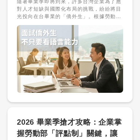
隨著畢業季即將到來，許多台灣企業為了應
階段，孩子雖然已進入校園，但下午放學到
對人才短缺與國際化布局的挑戰，紛紛將目
晚間這段時間，仍然是許多家庭最難以銜接
光投向在台畢業的「僑外生」。根據勞動部
的照顧空窗。 外籍幫傭的引入，正好補上這
統計，近年來僑外生留台工作的人數持續攀
段缺口，讓家庭可以在工作與育兒之間取得
升，這群擁有在地學歷、熟悉台灣文化且具
更好的平衡。 二、外籍幫傭不是保母，角
備母語優勢的人才，無疑是企業轉型的重要
色定位一定要釐清 在討論是否申請之前，有
戰力。然而，許多 HR 主管或企業主在面試
一個非常關鍵的觀念需要先建立——外籍幫
階段，往往過度關注對方的「中文檢定等
傭的角色，並不是保母或專業照護人員。 政
級」或「專業能力」，卻忽略了招募國際人
策上明確將其定位為「輔助性家務幫手」，
才背後的「隱形成本」。 在實際的招募現
主要任務是協助家庭處理日常生活事務，而
場，我們常看到企業在錄取僑外生後，才發
不是提供專業托育或醫療照護。這樣的區分
現人才在試用期內水土不服，或是因為行政
不只是工作內容的不同，也直接關係到法規
流程出錯導致法規風險。為了幫助企業做好
責任。 實務上，外籍幫傭可以協助的工作包
精準的人才評估，本文將深度解析面試僑外
括日常清潔、餐食準備、洗衣，以及在家中
生時最容易被忽視的三項成本：跨文化管
協助照看孩子的基本生活需求。但若要求其
理、期望落差以及法規風險成本。 一、 跨
進行醫療照護，或完全取代保母職能，則可
2026 畢業季搶才攻略：企業掌
文化管理成本：語言通不代表心意通 許多面
能違反規定，甚至面臨罰鍰風險。 三、誰
試官在人才評估時，只要看到僑外生的中文
可以申請？新制下的兩大族群 在資格設計
握勞動部「評點制」關鍵，讓
溝通流利，就認為「溝通沒問題」。但事實
上，新制同時兼顧「普及性」與「照顧需求