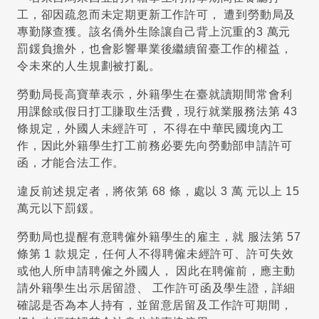
工，卻因疏忽而未定期更新工作許可， 遭到勞動局及
專勤隊查獲。該名僑外生除讓自己背上沉重的3 萬元
罰鍰負擔外，也會影響畢業後繼續留臺工作的權益，
令未來的人生規劃被打亂。
勞動局長高寶華表示，外籍學生在臺就讀期間常會利
用課餘或假日打工賺取生活費，現行就業服務法第 43
條規定，外國人未經許可， 不得在中華民國境內工
作，因此外籍學生打工前務必要先向勞動部申請許可
函，才能合法工作。
違反前述規定者，將依第 68 條，處以 3 萬 元以上 15
萬元以下罰鍰。
勞動局也提醒有意聘僱外籍學生的雇主，就 服法第 57
條第 1 款規定，任何人不得聘僱未經許可、許可失效
或他人所申請聘僱之外國人， 因此在聘僱前，應主動
請外籍學生出示居留證、 工作許可函及學生證，詳細
確認是否為本人持有，並留意居留及工作許可期間，