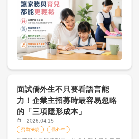
言，這樣的條件幾乎不可能達成，也讓外籍
幫傭制度長期停留在「存在，但用不到」的
狀態。 然而，隨著雙薪家庭成為主流、少子
化問題日益嚴重，以及國小學童課後照顧缺
口逐漸浮現，政府也開始正視這個制度與現
實之間的落差。 因此，2026 年外籍幫傭新
制正式上路，成為台灣家庭支持政策的一個
重要轉折點。 一、門檻大幅下降：從少數
人適用，到多數家庭受惠 自 2026 年 4 月
13 日起，外籍幫傭制度最大的改變，就是
將申請條件大幅簡化。 新制明確規定，只要
面試僑外生不只要看語言能
家中有 1 名未滿 12 歲的兒童，即符合申請
資格。這個改變，直接將原本「3 名幼童」
力！企業主招募時最容易忽略
的高門檻，大幅下修，讓原本被排除在外的
的「三項隱形成本」
大量雙薪家庭正式納入制度。 這不只是條件
上的調整，更是政策思維的轉變。過去制度
calendar_today
2026.04.15
偏向「極端需求才支援」，而新制則開始轉
勞動法規
僑外生
向「日常育兒也需要支持」。尤其是在國小