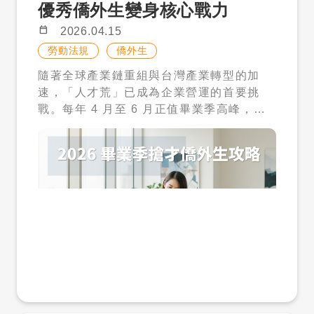
優秀僑外生變身核心戰力
上，語言能力只是基本門檻，「跨文化適應
差異」，大致可分為兩種類型的家庭。 ✔
力」才是決定人才是否能長期留任的關鍵。
一般家庭（主要受益族群） 家中有 1 名未
calendar_today
2026.04.15
不同的國家有不同的職場習慣，例如對「權
滿 12 歲兒童 這項條件的放寬，讓過去無法
勞動法規
僑外生
威」的看法、對「衝突」的處理方式，甚至
申請的雙薪家庭、小家庭，第一次正式具備
隨著全球產業鏈重組與台灣產業轉型的加
是對「加班文化」的理解，都存在顯著差
資格。對於需要在工作與家庭之間取得平衡
速，「人才荒」已成為企業營運的首要挑
異。 如果企業在面試時沒有針對「文化適
的家庭來說，這是一項非常實質的支持。 ✔
戰。每年 4 月至 6 月正值畢業季高峰，這
應」進行深度互動，錄取後可能需要支付極
特殊需求家庭（優先審查＋費用減免） 身心
不僅是新鮮人尋找職場起點的時刻，更是台
高的管理成本來調解團隊矛盾。舉例來說，
障礙兒童家庭 罕見疾病家庭 發展遲緩兒童
灣企業爭奪優秀國際人才的黃金窗口。對於
某些東南亞國家的社交習慣較為委婉，即便
家庭 單親家庭 多子女家庭 這類家庭除了符
積極尋求擴張與具備國際化視野的企業主而
遇到工作困難也不一定會直接向上級反映；
合申請資格外，還可享有優先審查，以及較
言，留台發展的僑外生擁有語言優勢、跨文
若主管習慣直接的指令式領導，雙方就容易
低的就業安定費，藉此照顧壓力越大的家
化適應力及在地學歷，無疑是填補中高階技
產生溝通斷層。這類隱形成本往往體現在效
庭，讓其能獲得越多支持。 四、費用不是
術缺口的最佳解答。然而，企業在招募過程
率降低與管理者的挫折感上。 二、 期望落
只有薪資：你需要知道的真實成本 在評估是
中，往往對於勞動部推行的「評點制」感到
差成本：職涯發展與企業定位的磨合 僑外生
否聘用外籍幫傭時，「費用」往往是最關鍵
陌生或持觀望態度。本文將深度解析 2026
留台工作的主要動機，除了薪資待遇，更多
的考量之一。但實際上，聘僱成本並不只有
年最新招募策略，協助企業主掌握評點制關
是為了獲得優質的職涯經歷與長期居留的機
薪資，而是一整體的人事支出。 ➤ 就業安
鍵，將頂尖僑外生轉化為企業的核心競爭
會。在面試技巧中，企業主應主動詢問對方
定費（政府規定） 一般家庭：每月 5,000
力。 透視評點配額制：跨越 70 點門檻的關
對於「在台發展」的長期規劃。如果企業僅
元 特殊家庭：每月 2,000 元 這項費用會依
鍵密碼 根據勞動部現行規範，在台畢業之僑
將僑外生定位為「翻譯」或「處理特定國籍
家庭需求不同而調整，也反映出政策希望減