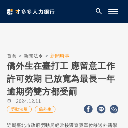
search
首頁
新聞法令
新聞時事
僑外生在臺打工 應留意工作
許可效期 已放寬為最長一年
逾期勞雙方都受罰
calendar_today
2024.12.11
勞動法規
僑外生
近期臺北市政府勞動局經常接獲查察單位移送外籍學