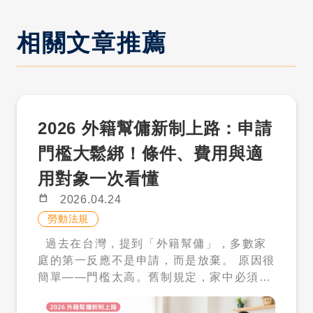
相關文章推薦
2026 外籍幫傭新制上路：申請
門檻大鬆綁！條件、費用與適
用對象一次看懂
calendar_today
2026.04.24
勞動法規
過去在台灣，提到「外籍幫傭」，多數家
庭的第一反應不是申請，而是放棄。 原因很
簡單——門檻太高。舊制規定，家中必須同
時有 3 名 6 歲以下幼童，或符合複雜的點
數制度，才有資格申請。對現代多數家庭而