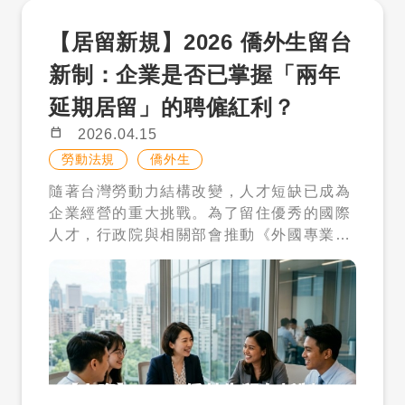
生、外籍生及港澳生若欲留台工作，除了傳
事務的行政人員」，而人才追求的是核心業
輕高照顧壓力家庭的負擔。 ➤ 每月整體成
【居留新規】2026 僑外生留台
統的「單一薪資門檻」路徑外，多數企業傾
務的專業成長，這種期望落差會在入職半年
本（雇主負擔） 約 29,000 元／月（本國雇
向採用「評點配額制」。這套制度不單以薪
後迅速爆發。 人才流失的代價極高，包含重
主） 約 34,000 元／月（外籍雇主） 費用
新制：企業是否已掌握「兩年
資作為唯一衡量標準，而是透過多元指標綜
新招募、培訓的資源浪費。在面試階段，建
內容包含薪資、保險、就業安定費與其他必
延期居留」的聘僱紅利？
合評估人才價值。評點項目包含：學歷、聘
議企業清楚說明職務的升遷路徑，以及公司
要支出。換句話說，外籍幫傭並非低成本選
僱薪資、工作經驗、擔任職務專業能力、華
如何看待國際人才的價值。當人才感受到自
項，而是一項需要長期規劃的家庭支出。
calendar_today
2026.04.15
語及他國語言能力、他國成長經驗以及配合
己的「專業性」被重視，而不僅僅是作為一
五、這波政策，真正改變了誰的生活？ 如果
勞動法規
僑外生
政府政策等八大項目。只要總分累計達 70
個「外國人標籤」存在時，留任率與貢獻度
要說這次新制最大的影響，其實並不是制度
隨著台灣勞動力結構改變，人才短缺已成為
點，企業即可向勞動部申請聘僱許可。 企業
才會顯著提升。 三、 法規風險成本：不熟
本身，而是它改變了「誰可以被支持」。 首
企業經營的重大挑戰。為了留住優秀的國際
主必須意識到，評點制不只是為了符合行政
悉的許可流程可能變成罰單 招募國際人才與
先是雙薪家庭。過去最缺乏支援的族群，現
人才，行政院與相關部會推動《外國專業人
法規，更是一套精準的人才選拔模型。在 2
本國人才最大的不同在於「法律遵法性」。
在成為最大受益者。外籍幫傭能夠補上放學
才延攬及僱用法》修正案，並預計於 2026
026 年的搶才競爭中，領先的企業已開始主
僑外生在台工作必須取得勞動部核發的工作
後與晚間的照顧空窗，讓父母不再被時間壓
年 1 月 1 日正式實施多項有利於僑外生留
動協助學生進行「預先試算」。透過早期的
許可函（聘僱許可），且企業需符合特定的
力追著跑。 其次是國小學童家庭。政策將年
台工作的鬆綁政策。對於正處於校園徵才旺
職位媒合與評點試算，企業能更準確地評估
營收規模或資本額門檻。此外，勞動部目前
齡上限提高至 12 歲，正是看見了國小階段
季、急需補充跨國人才紅利的企業人資（H
候選人是否能順利取得工作許可，避免因行
針對僑外生實施「評點配額制」，從學歷、
的照顧需求。這不只是育兒問題，更是工作
R）而言，掌握這波新制帶來的 「免工作許
政流程耽誤而錯失良才。特別是在學歷與薪
薪資、工作經驗、語言能力等多項指標進行
穩定性的關鍵。 此外，單親家庭與多子女家
可」與「兩年覓職期」紅利，將是優化招募
資這兩個權重較高的項目中，企業若能提供
審核。 許多企業主因為對法規不熟悉，在面
庭，也在新制中獲得更明確的支持機制，包
流程、降低合規成本的絕佳機會。 政策解
具競爭力的待遇，不僅能穩定人才，更能直
試時承諾了無法達成的條件，或者未能在時
含費用減免與優先審查，讓制度更貼近實際