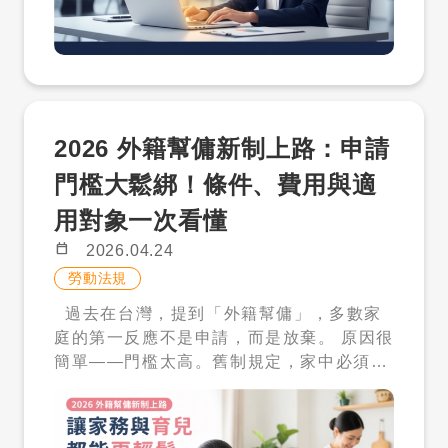
也不一定符合語言、身份、經驗、地點或工
作條件。 尤其是企業想找僑外生、新住民或
外籍專業人士時，若只靠被動等待，往往很
難快速判斷市場上是否有合適人選。 因此，
企業找外籍人才的第一步，可以先從「看得
到人才」開始。 二、才多多人才庫，讓企
2026 外籍幫傭新制上路：申請
業先主動搜尋 才多多人才庫讓企業可以主動
搜尋在台外國人才履歷，先了解人才的經
門檻大鬆綁！條件、費用與適
歷、技能、語言與基本條件，再判斷是否符
用對象一次看懂
合目前職缺需求。 這樣的好處是，企業不需
要一開始就投入大額招募成本，也不需要只
calendar_today
2026.04.24
靠職缺刊登等待回覆，而是可以先看人才資
勞動法規
料，再決定下一步。 三、3 步驟：搜尋人
過去在台灣，提到「外籍幫傭」，多數家
才庫、先看履歷、滿意再聯絡 才多多人才庫
庭的第一反應不是申請，而是放棄。 原因很
的使用邏輯很簡單： 主動搜尋人才庫：不用
簡單——門檻太高。舊制規定，家中必須同
只等待履歷上門。 先看履歷內容：確認經
時有 3 名 6 歲以下幼童，或符合複雜的點
歷、技能、語言與基本條件。 滿意再解鎖聯
數制度，才有資格申請。對現代多數家庭而
絡：取得姓名、電話與 Email。 不適合，
言，這樣的條件幾乎不可能達成，也讓外籍
不解鎖；符合需求，再聯絡。這能協助企業