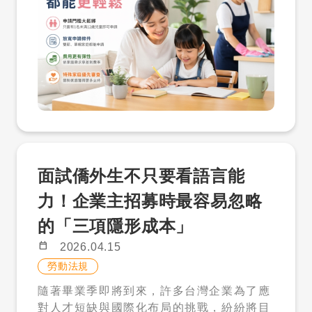
幫傭制度長期停留在「存在，但用不到」的
降低招募風險，也提升媒合效率。 四、什
狀態。 然而，隨著雙薪家庭成為主流、少子
麼企業適合人才解鎖包？ 人才解鎖包適合以
化問題日益嚴重，以及國小學童課後照顧缺
下類型的企業： 想先測試外籍人才市場的企
口逐漸浮現，政府也開始正視這個制度與現
業。 有僑外生、新住民、外籍專業人士需求
實之間的落差。 因此，2026 年外籍幫傭新
的企業。 想主動找人，不想只靠職缺刊登等
制正式上路，成為台灣家庭支持政策的一個
待的 HR 或企業主。 有後續用工、申請、
重要轉折點。 一、門檻大幅下降：從少數
溝通、管理需求，但想先看人才庫的企業。
人適用，到多數家庭受惠 自 2026 年 4 月
五、使用人才資料前，企業需要注意什
13 日起，外籍幫傭制度最大的改變，就是
麼？ 人才庫履歷資料由求職者自行填寫，並
將申請條件大幅簡化。 新制明確規定，只要
依求職者於平台內的設定開放或關閉企業會
面試僑外生不只要看語言能
家中有 1 名未滿 12 歲的兒童，即符合申請
員搜尋、瀏覽或邀約。履歷開放狀態可能因
資格。這個改變，直接將原本「3 名幼童」
求職者自行調整而變更，企業應以平台當下
力！企業主招募時最容易忽略
的高門檻，大幅下修，讓原本被排除在外的
顯示狀態為準。 企業使用人才搜尋、邀約、
的「三項隱形成本」
大量雙薪家庭正式納入制度。 這不只是條件
私訊或解鎖聯絡資料時，應遵守個人資料保
上的調整，更是政策思維的轉變。過去制度
護、就業服務、外國人聘僱及才多多平台相
calendar_today
2026.04.15
偏向「極端需求才支援」，而新制則開始轉
關規範。相關資料僅得用於合法徵才與招募
勞動法規
向「日常育兒也需要支持」。尤其是在國小
聯繫，不得轉售、外流、挪作非徵才用途或
隨著畢業季即將到來，許多台灣企業為了應
階段，孩子雖然已進入校園，但下午放學到
進行歧視性、不當聯繫。 想知道你的職缺
對人才短缺與國際化布局的挑戰，紛紛將目
晚間這段時間，仍然是許多家庭最難以銜接
適合找哪一類外國人才？ 如果你不確定目前