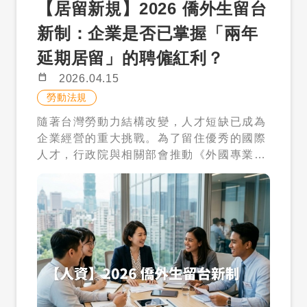
【居留新規】2026 僑外生留台
統的「單一薪資門檻」路徑外，多數企業傾
務的專業成長，這種期望落差會在入職半年
本（雇主負擔） 約 29,000 元／月（本國雇
向採用「評點配額制」。這套制度不單以薪
後迅速爆發。 人才流失的代價極高，包含重
主） 約 34,000 元／月（外籍雇主） 費用
新制：企業是否已掌握「兩年
資作為唯一衡量標準，而是透過多元指標綜
新招募、培訓的資源浪費。在面試階段，建
內容包含薪資、保險、就業安定費與其他必
延期居留」的聘僱紅利？
合評估人才價值。評點項目包含：學歷、聘
議企業清楚說明職務的升遷路徑，以及公司
要支出。換句話說，外籍幫傭並非低成本選
僱薪資、工作經驗、擔任職務專業能力、華
如何看待國際人才的價值。當人才感受到自
項，而是一項需要長期規劃的家庭支出。
calendar_today
2026.04.15
語及他國語言能力、他國成長經驗以及配合
己的「專業性」被重視，而不僅僅是作為一
五、這波政策，真正改變了誰的生活？ 如果
勞動法規
政府政策等八大項目。只要總分累計達 70
個「外國人標籤」存在時，留任率與貢獻度
要說這次新制最大的影響，其實並不是制度
隨著台灣勞動力結構改變，人才短缺已成為
點，企業即可向勞動部申請聘僱許可。 企業
才會顯著提升。 三、 法規風險成本：不熟
本身，而是它改變了「誰可以被支持」。 首
企業經營的重大挑戰。為了留住優秀的國際
主必須意識到，評點制不只是為了符合行政
悉的許可流程可能變成罰單 招募國際人才與
先是雙薪家庭。過去最缺乏支援的族群，現
人才，行政院與相關部會推動《外國專業人
法規，更是一套精準的人才選拔模型。在 2
本國人才最大的不同在於「法律遵法性」。
在成為最大受益者。外籍幫傭能夠補上放學
才延攬及僱用法》修正案，並預計於 2026
026 年的搶才競爭中，領先的企業已開始主
僑外生在台工作必須取得勞動部核發的工作
後與晚間的照顧空窗，讓父母不再被時間壓
年 1 月 1 日正式實施多項有利於僑外生留
動協助學生進行「預先試算」。透過早期的
許可函（聘僱許可），且企業需符合特定的
力追著跑。 其次是國小學童家庭。政策將年
台工作的鬆綁政策。對於正處於校園徵才旺
職位媒合與評點試算，企業能更準確地評估
營收規模或資本額門檻。此外，勞動部目前
齡上限提高至 12 歲，正是看見了國小階段
季、急需補充跨國人才紅利的企業人資（H
候選人是否能順利取得工作許可，避免因行
針對僑外生實施「評點配額制」，從學歷、
的照顧需求。這不只是育兒問題，更是工作
R）而言，掌握這波新制帶來的 「免工作許
政流程耽誤而錯失良才。特別是在學歷與薪
薪資、工作經驗、語言能力等多項指標進行
穩定性的關鍵。 此外，單親家庭與多子女家
可」與「兩年覓職期」紅利，將是優化招募
資這兩個權重較高的項目中，企業若能提供
審核。 許多企業主因為對法規不熟悉，在面
庭，也在新制中獲得更明確的支持機制，包
流程、降低合規成本的絕佳機會。 政策解
具競爭力的待遇，不僅能穩定人才，更能直
試時承諾了無法達成的條件，或者未能在時
含費用減免與優先審查，讓制度更貼近實際
碼：兩年延期居留與免工作許可的實質助益
接鎖定高評點的頂尖畢業生。 4 月招募黃金
限內完成加保手續，這不僅可能面臨勞動部
需求。 六、制度放寬之後，更重要的是
在過去的制度下，僑外生畢業後若欲留台
期：從薪資與專業職能切入留才策略 進入 4
的罰鍰，更會損害企業品牌聲譽。這類法規
「選擇適合你的方案」 2026 年之後，外籍