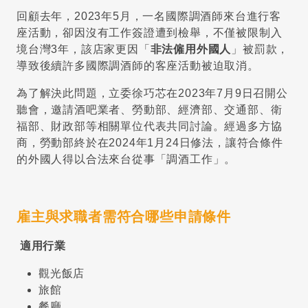
回顧去年，2023年5月，一名國際調酒師來台進行客
座活動，卻因沒有工作簽證遭到檢舉，不僅被限制入
境台灣3年，該店家更因「
非法僱用外國人
」被罰款，
導致後續許多國際調酒師的客座活動被迫取消。
為了解決此問題，立委徐巧芯在2023年7月9日召開公
聽會，邀請酒吧業者、勞動部、經濟部、交通部、衛
福部、財政部等相關單位代表共同討論。經過多方協
商，勞動部終於在2024年1月24日修法，讓符合條件
的外國人得以合法來台從事「調酒工作」。
雇主與求職者需符合哪些申請條件
適用行業
觀光飯店
旅館
餐廳