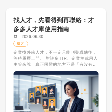
找人才，先看得到再聯絡：才
多多人才庫使用指南
calendar_today
2026.06.30
徵才
企業找外籍人才，不一定只能刊登職缺後，
等待履歷上門。 對許多 HR、企業主或用人
主管來說，真正困難的地方不是「有沒有開
職缺」，而是看不到足夠合適的人才資料，
也不知道目前職缺適合從哪一類外國人才開
始找。 才多多人才庫提供企業另一個更主動
的做法：先搜尋人才庫，先看履歷內容，確
認符合需求後，再決定是否解鎖聯絡方式。
一、找人才，不能只等履歷上門 職缺刊登
後，履歷不一定會主動進來；即使有履歷，