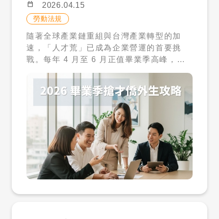
力」才是決定人才是否能長期留任的關鍵。
一般家庭（主要受益族群） 家中有 1 名未
calendar_today
2026.04.15
不同的國家有不同的職場習慣，例如對「權
滿 12 歲兒童 這項條件的放寬，讓過去無法
勞動法規
威」的看法、對「衝突」的處理方式，甚至
申請的雙薪家庭、小家庭，第一次正式具備
隨著全球產業鏈重組與台灣產業轉型的加
是對「加班文化」的理解，都存在顯著差
資格。對於需要在工作與家庭之間取得平衡
速，「人才荒」已成為企業營運的首要挑
異。 如果企業在面試時沒有針對「文化適
的家庭來說，這是一項非常實質的支持。 ✔
戰。每年 4 月至 6 月正值畢業季高峰，這
應」進行深度互動，錄取後可能需要支付極
特殊需求家庭（優先審查＋費用減免） 身心
不僅是新鮮人尋找職場起點的時刻，更是台
高的管理成本來調解團隊矛盾。舉例來說，
障礙兒童家庭 罕見疾病家庭 發展遲緩兒童
灣企業爭奪優秀國際人才的黃金窗口。對於
某些東南亞國家的社交習慣較為委婉，即便
家庭 單親家庭 多子女家庭 這類家庭除了符
積極尋求擴張與具備國際化視野的企業主而
遇到工作困難也不一定會直接向上級反映；
合申請資格外，還可享有優先審查，以及較
言，留台發展的僑外生擁有語言優勢、跨文
若主管習慣直接的指令式領導，雙方就容易
低的就業安定費，藉此照顧壓力越大的家
化適應力及在地學歷，無疑是填補中高階技
產生溝通斷層。這類隱形成本往往體現在效
庭，讓其能獲得越多支持。 四、費用不是
術缺口的最佳解答。然而，企業在招募過程
率降低與管理者的挫折感上。 二、 期望落
只有薪資：你需要知道的真實成本 在評估是
中，往往對於勞動部推行的「評點制」感到
差成本：職涯發展與企業定位的磨合 僑外生
否聘用外籍幫傭時，「費用」往往是最關鍵
陌生或持觀望態度。本文將深度解析 2026
留台工作的主要動機，除了薪資待遇，更多
的考量之一。但實際上，聘僱成本並不只有
年最新招募策略，協助企業主掌握評點制關
是為了獲得優質的職涯經歷與長期居留的機
薪資，而是一整體的人事支出。 ➤ 就業安
鍵，將頂尖僑外生轉化為企業的核心競爭
會。在面試技巧中，企業主應主動詢問對方
定費（政府規定） 一般家庭：每月 5,000
力。 透視評點配額制：跨越 70 點門檻的關
對於「在台發展」的長期規劃。如果企業僅
元 特殊家庭：每月 2,000 元 這項費用會依
鍵密碼 根據勞動部現行規範，在台畢業之僑
將僑外生定位為「翻譯」或「處理特定國籍
家庭需求不同而調整，也反映出政策希望減
生、外籍生及港澳生若欲留台工作，除了傳
事務的行政人員」，而人才追求的是核心業
輕高照顧壓力家庭的負擔。 ➤ 每月整體成