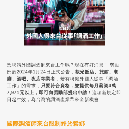
想聘請外國調酒師來台工作嗎？現在有好消息！ 勞動
部於2024年1月24日正式公告，
觀光飯店、旅館、餐
廳、酒吧、夜店等業者
，若有聘僱外國人從事「調酒
工作」的需求，
只要符合資格，並提供每月薪資4萬
7,971元以上，即可向勞動部提出申請
！這項新規定即
日起生效，為台灣的調酒產業帶來全新機會！
國際調酒師來台限制終於鬆綁