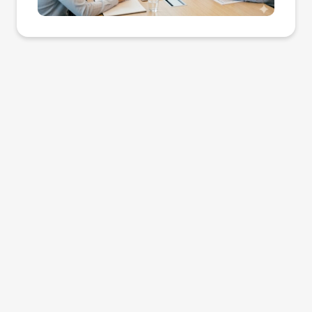
尋職，通常僅能申請最長一年的延期居留，
月中旬，多數僑外畢業生已開始積極投遞履
保險成本是企業在招募前必須做的功課，確
幫傭制度最大的改變，不再是「你能不能申
且在尚未取得正式工作許可前，無法合法從
歷。此時企業的招募訊息若能精準傳達「願
保從面試到報到的每一個行政環節都符合移
請」，而是「你適不適合申請」。 每個家庭
事全職工作。然而，自 2026 年起， 凡在
意協助辦理評點制申請」的意願，將大幅提
民署與勞動部的規範。 才多多如何協助企業
的需求不同，有些需要全天照護，有些只是
台灣取得副學士（專科）以上學位的僑外
升對國際人才的吸引力。針對評點制中的
做好人才評估？ 面對上述複雜的隱形成本，
希望分擔家務與接送，有些則希望建立長期
生，其畢業後的「覓職期」將大幅放寬至最
「聘僱薪資」項目，勞動部設定了級距式評
企業不需要孤軍奮戰。才多多（Cai DuoD
穩定的協助關係。這些差異，都會影響你是
長兩年（採取 1+1 模式，即首年期滿後可
分，薪資越高則點數越高。這意味著，企業
uo）作為台灣領先的外籍人士徵才平台，提
否適合聘用幫傭，甚至影響後續的生活品
再延長一年）。 更重要的是，這項新制打破
若能將傳統的社會新鮮人起薪適度調升，不
供「外國人用工一站式服務」，協助企業主
質。 想申請外籍幫傭？建議先諮詢專業平
了過去「尋職期間不得工作」的枷鎖。新制
僅能為學生在評點制中貢獻關鍵分數，更能
在茫茫人海中精準對接合適的國際戰力。 我
台 如果你正在考慮是否申請外籍幫傭，建議
實施後，僑外生在兩年的延期居留期間內，
展現企業對國際人才價值的實質重視。 此
們深知企業在面試時的痛點，因此才多多提
不要只看制度條件，而是先從自身需求出
無需向勞動部申請工作許可，即可直接進入
外，評點制中的「專業能力」與「他國語言
供的服務包含： 四語系翻譯職缺：將您的徵
發，評估最適合的方案。 ➤ 建議可先諮
企業工作。 這意味著企業在錄取這類人才
能力」也是僑外生的天然優勢。對於正欲佈
才需求精準翻譯成英、越、泰、印尼語，確
詢 才多多人力銀行 才多多專注於外國人才
時，不再受限於繁瑣的公文往返與等待期，
局東南亞市場（如越南、泰國、印尼、菲律
保雙方在語言理解上無誤差。 精準投放：針
與在台就業媒合，能協助你： 釐清是否符合
能以更具彈性的方式安排入職，這對於需要
賓）或歐美市場的台灣企業而言，這群具備
對每月 30,000+ 名在台外籍求職者進行投
最新申請資格 分析幫傭與看護的差異 評估
快速補強人力的製造業、服務業及科技業而
母語能力且受過台灣高等教育的人才，是執
放，觸及真正符合需求的僑外生。 招募諮
預算與家庭需求 提供合法且正確的聘僱方向
言，無疑是重大的行政減負。 企業招募新
行國際業務的最佳人選。企業應在職務說明
詢：提供專業的招募建議，幫助企業了解最
客服專線：06-7007233 客服時間：週一
紅利：零門檻與高彈性的試用契機 對人資
中明確標註對多語系人才的需求，並結合其
新的聘僱規範與市場薪資動態，降低法規風
至週五 09:00－12:00、13:00－17:00
主管來說，2026 年新制最直接的紅利在於
跨國成長背景進行加分，使評點制的申請更
險。 在畢業季的徵才浪潮中，讓才多多成為
「試錯成本的降低」與「薪資門檻的暫時脫
具說服力，同時也確保人才入職後能適才適
您的專業後盾，幫助您不只找到「會說中