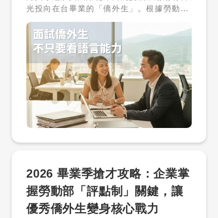
光投向在台畢業的「僑外生」。根據勞動部
的照顧空窗。 外籍幫傭的引入，正好補上這
職缺適合搜尋哪一類外國人才，可以私訊
統計，近年來僑外生留台工作的人數持續攀
段缺口，讓家庭可以在工作與育兒之間取得
「職缺」，才多多可先協助做一頁式評估。
升，這群擁有在地學歷、熟悉台灣文化且具
更好的平衡。 二、外籍幫傭不是保母，角
才多多人力銀行｜私立就業服務機構許可證
備母語優勢的人才，無疑是企業轉型的重要
色定位一定要釐清 在討論是否申請之前，有
號：私業許字第 3446 號 客服專線：06-7
戰力。然而，許多 HR 主管或企業主在面試
一個非常關鍵的觀念需要先建立——外籍幫
007233 客服時間：週一至週五 09:00－1
階段，往往過度關注對方的「中文檢定等
傭的角色，並不是保母或專業照護人員。 政
2:00、13:00－17:00
級」或「專業能力」，卻忽略了招募國際人
策上明確將其定位為「輔助性家務幫手」，
才背後的「隱形成本」。 在實際的招募現
主要任務是協助家庭處理日常生活事務，而
場，我們常看到企業在錄取僑外生後，才發
不是提供專業托育或醫療照護。這樣的區分
現人才在試用期內水土不服，或是因為行政
不只是工作內容的不同，也直接關係到法規
流程出錯導致法規風險。為了幫助企業做好
責任。 實務上，外籍幫傭可以協助的工作包
精準的人才評估，本文將深度解析面試僑外
括日常清潔、餐食準備、洗衣，以及在家中
生時最容易被忽視的三項成本：跨文化管
協助照看孩子的基本生活需求。但若要求其
理、期望落差以及法規風險成本。 一、 跨
進行醫療照護，或完全取代保母職能，則可
2026 畢業季搶才攻略：企業掌
文化管理成本：語言通不代表心意通 許多面
能違反規定，甚至面臨罰鍰風險。 三、誰
試官在人才評估時，只要看到僑外生的中文
可以申請？新制下的兩大族群 在資格設計
握勞動部「評點制」關鍵，讓
溝通流利，就認為「溝通沒問題」。但事實
上，新制同時兼顧「普及性」與「照顧需求
優秀僑外生變身核心戰力
上，語言能力只是基本門檻，「跨文化適應
差異」，大致可分為兩種類型的家庭。 ✔